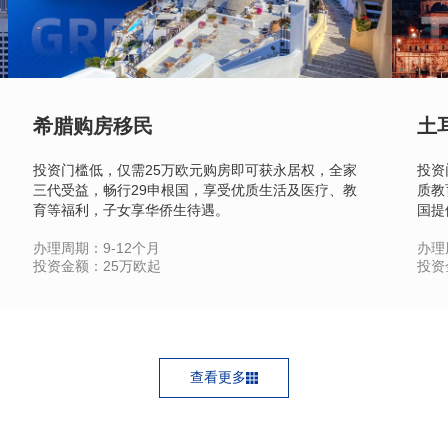
希腊购房移民
土
投资门槛低，仅需25万欧元购房即可获永居权，全家
投资
三代受益，畅行29申根国，享受优质生活及医疗、教
质教
育等福利，子女享华侨生待遇。
国提
办理周期：9-12个月
办理
24小时热线：
投资金额：25万欧起
投资
400-873-5099
立即咨询
查看详情
查看更多
获取免费评估