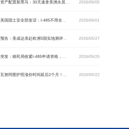
资产配置新黑马：30天速拿美洲永居，这个低调的国家正在成为富人新宠！
2026/06/05
美国国土安全部发话：I-485不用全员离境，但面试已动真格！
2026/06/01
预告：美成达亲赴欧洲5国实地测评！你想知道的留学/身份规划真相都在这
2026/05/27
突发：移民局收紧I-485申请资格，拿绿卡恐无法在美等待！这些申请人最危险！
2026/05/25
瓦努阿图护照涨价时间延后2个月！现在申请立省14万！最后窗口期请抓紧
2026/05/22