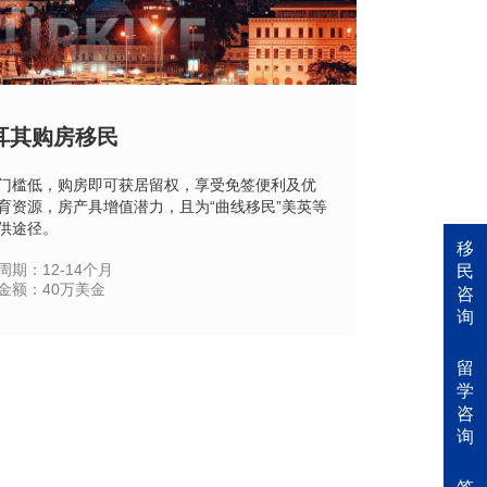
耳其购房移民
门槛低，购房即可获居留权，享受免签便利及优
育资源，房产具增值潜力，且为“曲线移民”美英等
供途径。
移
周期：12-14个月
民
金额：40万美金
咨
询
立即咨询
查看详情
留
学
咨
询