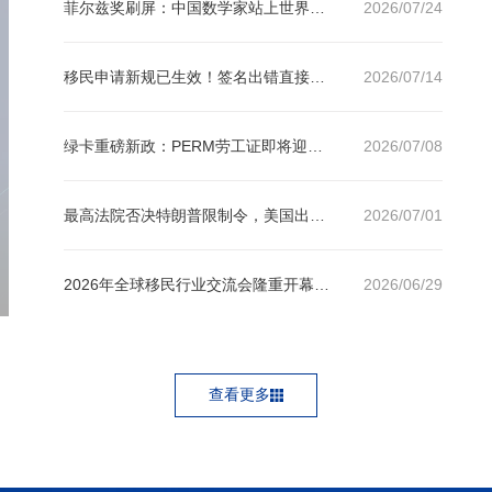
菲尔兹奖刷屏：中国数学家站上世界之巅，留学家庭应该看到什么？
2026/07/24
移民申请新规已生效！签名出错直接拒案且不退还申请费
2026/07/14
绿卡重磅新政：PERM劳工证即将迎来20年最大变革！
2026/07/08
最高法院否决特朗普限制令，美国出生公民权保住了！赴美生子却未必更容易
2026/07/01
2026年全球移民行业交流会隆重开幕！美成达斩获行业双料大奖，实力见证领军风采！
2026/06/29
查看更多