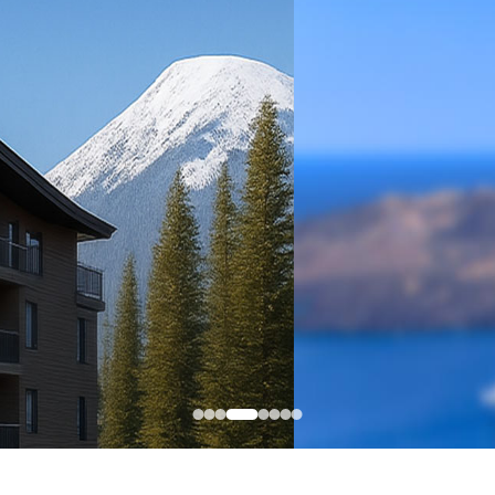
EVUS登记
格林纳达入籍计
加急预约
新加坡EP
安提瓜入籍计划
民
马来西亚
中国香港
马来西亚第二家园