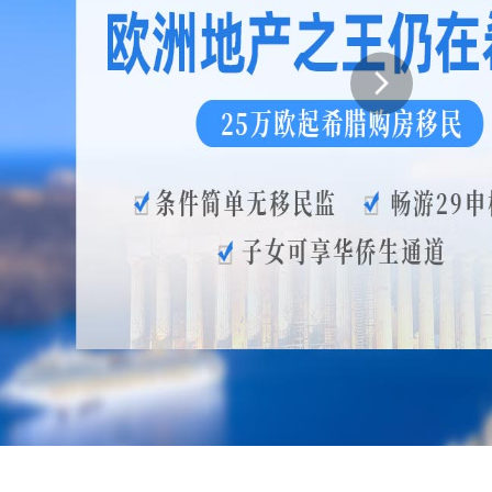
新西兰投资移民
划
几内亚比绍
几内亚比绍永居移民