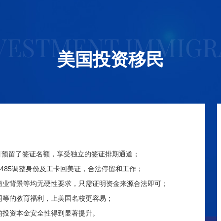
NVESTMENT IMMIGR
美国投资移民
目预留了签证名额，享受独立的签证排期通道；
I-485调整身份及工卡回美证，合法停留和工作；
商业背景等均无硬性要求，只需证明资金来源合法即可；
同等的教育福利，上美国名校更容易；
的投资本金安全性得到显著提升。