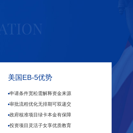
ATION
美国EB-5优势
申请条件宽松
需解释资金来源
审批流程优化
无排期可双递交
政府核准项目
绿卡本金有保障
投资项目灵活
子女享优质教育