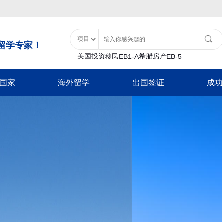
留学专家！
美国投资移民
希腊房产
EB1-A
EB-5
国家
海外留学
出国签证
成
土耳其购房入籍
泰国
移民类
大洋洲
美国特色服务
亚洲
非美签证类
美国留学
土耳其基金投资入籍
泰国精英签证
B1
瓦努阿图
移民经济担保规划
士耳其
加拿大配偶团聚签
日本
游签证-B2
新西兰
面签辅导
中国香港
加拿大商旅探亲签
香港留学
巴拿马
-B1
移民签证延期
韩国
新西兰配偶团聚签
日本经营管理签证
证
放弃绿卡
泰国
新西兰商旅探亲签
巴拿马投资移民
日本高度人才签证
澳洲留学
-F1
绿卡遗失
日本
澳洲配偶团聚签证
加勒比地区
签
NVC/领馆服务
新加坡
澳洲商旅探亲签证
韩国
英国留学
入境辅导
马来西亚
英国配偶团聚签证
圣基茨入籍计划
韩国公益存款移民
超龄保护
英国商旅探亲签证
圣卢西亚入籍计
豁免申请-I601
欧洲/申根签证
加拿大留学
多米尼克入籍计
新加坡