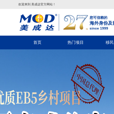
欢迎来到 美成达官方网站！
您可信赖的
海外身份及
since 1999
首页
热门项目
移民
葡萄牙
美国
美洲
美国移民类
欧洲
美国非
葡萄牙基金投资移民
美国
配偶团聚签证-F2A/CR1/IR1/K1
希腊
回美签证-S
美国EB-5投资移民
葡萄牙20万€捐赠移民
巴拿马
子女申请父母团聚签证-IR5
马耳他
美国探亲/旅
美国EB-1A杰出人才移民
圣卢西亚
父母申请子女团聚签证
英国
美国商务签证
美国EB-1C跨国高管移民
英国
圣基茨
兄弟姐妹团聚签证-F4
葡萄牙
美国工作签
美国NIW国家利益豁免移民
格林纳达
美国EB-1A/NIW人才移民
塞浦路斯
美国学生签证
英国创新者签证
美国L1跨国高管工签
多米尼克
美国EB-5投资移民
匈牙利
十年签证续
匈牙利
希腊
安提瓜
美国EB3/EW3劳工移民
美国V92团聚签证
匈牙利长居计划
希腊购房移民
境内调整绿卡-I485
希腊基金投资移民