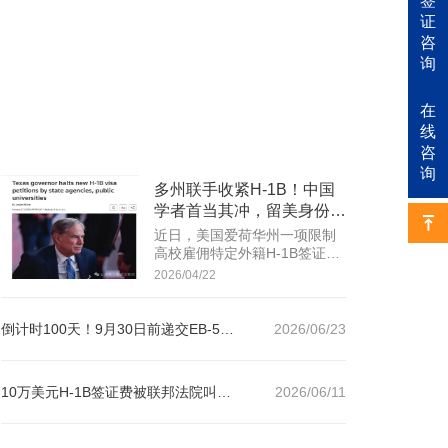
签
证
咨
询
在
线
咨
询
多州联手收紧H-1B！中国
学者首当其冲，留美身份危
机如何破局？
近日，美国爱荷华州一项限制
高校雇佣特定外籍H-1B签证持
有者的提案，已通过州众议院
2026/04/22
表决、完成参议院初步审核，
正等待最终投票，通过概率极
高。
倒计时100天！9月30日前递交EB-5，锁定80万美元祖父条款保护！
2026/06/23
10万美元H-1B签证费被联邦法院叫停！在美留学生及打工人可以松口气了
2026/06/11