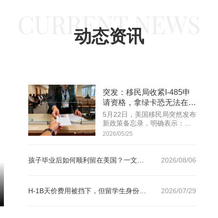
CURRENT NEWS
动态资讯
咨询请扫二微码
预约咨询
费获取资料
突发：移民局收紧I-485申
请资格，拿绿卡恐无法在美
等待！这些申请人最危险！
5月22日，美国移民局突然发布
新政策备忘录，明确表示：除
极少数极端情况外，所有持有
2026/05/25
临时签证（如留学生、工作签
证等）在美的外国人，未来申
请绿卡时，原则上必须回到原
孩子毕业后如何顺利留在美国？一文讲透OPT、H-1B和绿卡路径
2026/08/06
籍国面谈，而不再允许在美境
内直接调整身份（I-485）！
H-1B天价费用被挡下，但留学生身份焦虑还没结束
2026/07/29