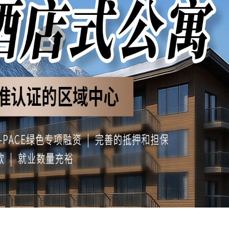
回美证-I131
塞浦路斯
马耳他
塞浦路斯永居投资移
马耳他永居移民
土耳其