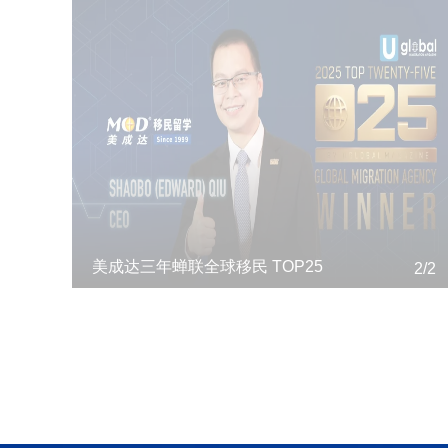
加州岩泉山居公寓——加州罕见优质乡村项目
2/2