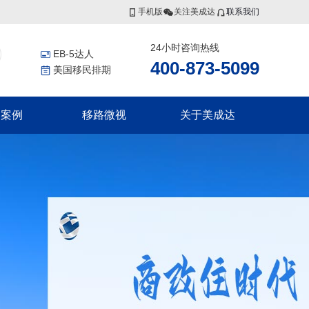
手机版
关注美成达
联系我们
24小时咨询热线
EB-5达人
400-873-5099
美国移民排期
功案例
移路微视
关于美成达
香港投资者入境计划
非洲
更多服务
联系我们
香港高端人才通行证计划
证
几内亚比绍
美国公民海外出生报告
香港优秀人才计划
证
移民税务规划
集团介绍
香港输入内地人才计划
证
香港劳工
证
瓦努阿图
集团风采
瓦努阿图永居移民
瓦努阿图投资入籍计划
新西兰
划
划