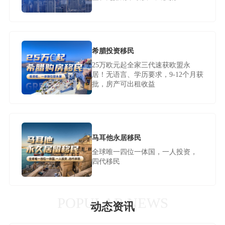
希腊投资移民
25万欧元起全家三代速获欧盟永
居！无语言、学历要求，9-12个月获
批，房产可出租收益
马耳他永居移民
全球唯一四位一体国，一人投资，
四代移民
POPULAR NEWS
动态资讯