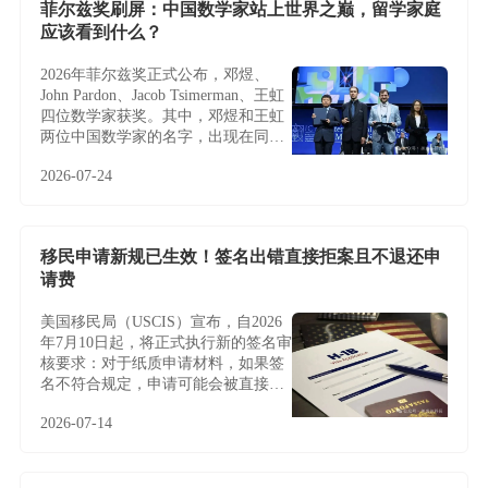
菲尔兹奖刷屏：中国数学家站上世界之巅，留学家庭
应该看到什么？
2026年菲尔兹奖正式公布，邓煜、
John Pardon、Jacob Tsimerman、王虹
四位数学家获奖。其中，邓煜和王虹
两位中国数学家的名字，出现在同一
届菲尔兹奖名单中，更让这条新闻多
2026-07-24
了一层特别的意义。
移民申请新规已生效！签名出错直接拒案且不退还申
请费
美国移民局（USCIS）宣布，自2026
年7月10日起，将正式执行新的签名审
核要求：对于纸质申请材料，如果签
名不符合规定，申请可能会被直接拒
收或退回，且通常不会给予补签或修
2026-07-14
改机会。