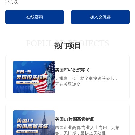
25万欧
在线咨询
加入交流群
POPULAR PROJECTS
热门项目
美国EB-5投资移民
无排期、低门槛全家快速获绿卡，
可在美双递交
美国L1跨国高管签证
跨国企业高管/专业人士专用，无抽
签、无排期，最快15天获批！