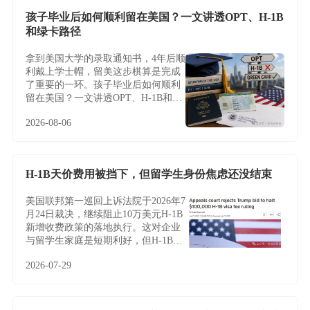
孩子毕业后如何顺利留在美国？一文讲透OPT、H-1B
和绿卡路径
拿到美国大学的录取通知书，4年后顺
利戴上学士帽，留美这步棋算是完成
了重要的一环。孩子毕业后如何顺利
留在美国？一文讲透OPT、H-1B和绿
卡路径
2026-08-06
H-1B天价费用被挡下，但留学生身份焦虑还没结束
美国联邦第一巡回上诉法院于2026年7
月24日裁决，继续阻止10万美元H-1B
新增收费政策的落地执行。这对企业
与留学生家庭是短期利好，但H-1B制
度的根本性难题——名额稀缺、薪资
2026-07-29
加权抽签、雇主绑定与临时身份——
并未因此改变，越来越多家庭正将目
光转向不依赖雇主与抽签的EB-5投资
移民。