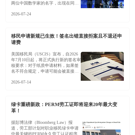
两位中国数学家的名字，出现在同一
届菲尔兹奖名单中，更让这条新闻多
2026-07-24
了一层特别的意义。
移民申请新规已生效！签名出错直接拒案且不退还申
请费
美国移民局（USCIS）宣布，自2026
年7月10日起，将正式执行新的签名审
核要求：对于纸质申请材料，如果签
名不符合规定，申请可能会被直接拒
收或退回，且通常不会给予补签或修
2026-07-14
改机会。
绿卡重磅新政：PERM劳工证即将迎来20年最大变
革！
据彭博法律（Bloomberg Law）报
道，劳工部计划对职业移民绿卡申请
中最关键的PERM永久劳工认证程序