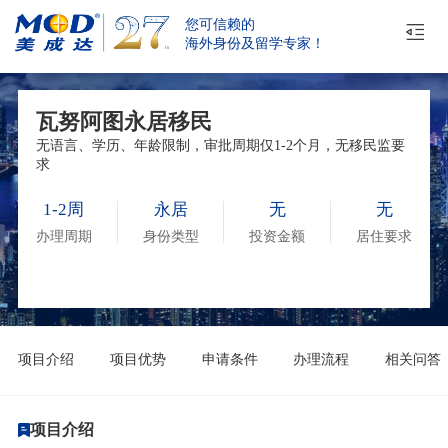
您可信赖的
海外身份及留学专家！
瓦努阿图永居移民
无语言、学历、年龄限制，审批周期仅1-2个月，无移民监要
求
1-2周
永居
无
无
办理周期
身份类型
投资金额
居住要求
项目介绍
项目优势
申请条件
办理流程
相关问答
项目介绍