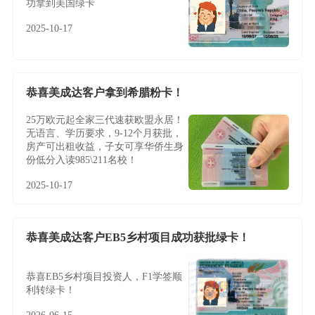
功拿到美国绿卡
2025-10-17
恭喜美成达客户拿到希腊粉卡！
25万欧元起全家三代速获欧盟永居！
无语言、学历要求，9-12个月获批，
房产可出租收益，子女可享华侨生身
份低分入读985\211名校！
2025-10-17
恭喜美成达客户EB5乡村项目成功获批绿卡！
恭喜EB5乡村项目投资人，F1学签顺
利转绿卡！
2026-06-15