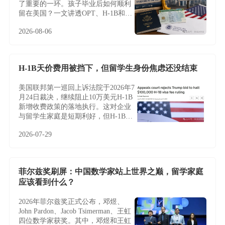
了重要的一环。孩子毕业后如何顺利
留在美国？一文讲透OPT、H-1B和绿
卡路径
2026-08-06
H-1B天价费用被挡下，但留学生身份焦虑还没结束
美国联邦第一巡回上诉法院于2026年7
月24日裁决，继续阻止10万美元H-1B
新增收费政策的落地执行。这对企业
与留学生家庭是短期利好，但H-1B制
度的根本性难题——名额稀缺、薪资
2026-07-29
加权抽签、雇主绑定与临时身份——
并未因此改变，越来越多家庭正将目
光转向不依赖雇主与抽签的EB-5投资
移民。
菲尔兹奖刷屏：中国数学家站上世界之巅，留学家庭
应该看到什么？
2026年菲尔兹奖正式公布，邓煜、
John Pardon、Jacob Tsimerman、王虹
四位数学家获奖。其中，邓煜和王虹