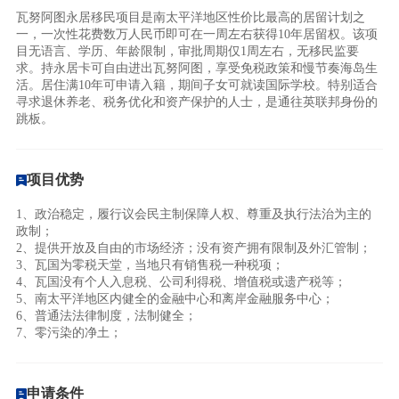
瓦努阿图永居移民项目是南太平洋地区性价比最高的居留计划之
一，一次性花费数万人民币即可在一周左右获得10年居留权。该项
目无语言、学历、年龄限制，审批周期仅1周左右，无移民监要
求。持永居卡可自由进出瓦努阿图，享受免税政策和慢节奏海岛生
活。居住满10年可申请入籍，期间子女可就读国际学校。特别适合
寻求退休养老、税务优化和资产保护的人士，是通往英联邦身份的
跳板。
项目优势
1、政治稳定，履行议会民主制保障人权、尊重及执行法治为主的
政制；
2、提供开放及自由的市场经济；没有资产拥有限制及外汇管制；
3、瓦国为零税天堂，当地只有销售税一种税项；
4、瓦国没有个人入息税、公司利得税、增值税或遗产税等；
5、南太平洋地区内健全的金融中心和离岸金融服务中心；
6、普通法法律制度，法制健全；
7、零污染的净土；
申请条件