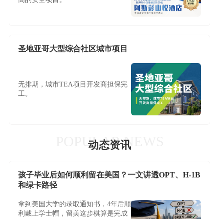
圣地亚哥大型综合社区城市项目
无排期，城市TEA项目开发商担保完
工。
POPULAR NEWS
动态资讯
孩子毕业后如何顺利留在美国？一文讲透OPT、H-1B
和绿卡路径
拿到美国大学的录取通知书，4年后顺
利戴上学士帽，留美这步棋算是完成