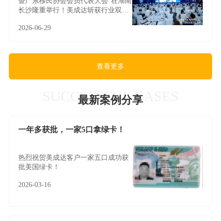
暨广东移民协会会员代表大会”在湖南
长沙隆重举行！美成达斩获行业双料
大奖，实力见证领军风采！
2026-06-29
查看更多
SUCCESSFUL CASES
最新案例分享
一年多获批，一家5口拿绿卡！
热烈祝贺美成达客户一家五口成功获
批美国绿卡！
2026-03-16