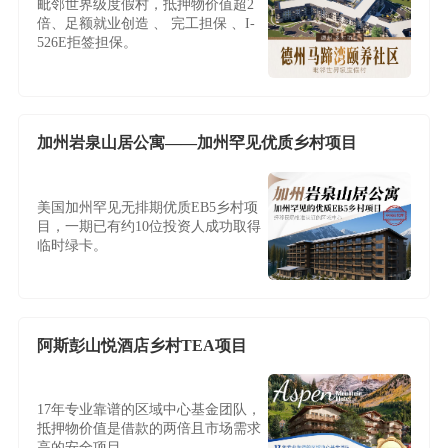
毗邻世界级度假村，抵押物价值超2
倍、足额就业创造 、 完工担保 、I-
526E拒签担保。
加州岩泉山居公寓——加州罕见优质乡村项目
美国加州罕见无排期优质EB5乡村项
目，一期已有约10位投资人成功取得
临时绿卡。
阿斯彭山悦酒店乡村TEA项目
17年专业靠谱的区域中心基金团队，
抵押物价值是借款的两倍且市场需求
高的安全项目。