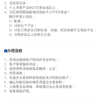
2、无犯罪记录；
3、个人净资产达到25万美金或以上；
4、为瓦努阿图捐献项目捐款不少于8万美金*。
随行申请人包括：
1）配偶；
2）18岁以下子女；
3）18至25周岁全日制在读、未婚、经济依赖于父母的子女；
4）50周岁及以上的双方父母。
办理流程
1、美成达根据客户情况作专业评估；
2、客户签署服务协议；
3、按照资料清单收集及翻译，公证；
4、背景调查；
5、在递交全套材料前将捐款支付到指定账户；
6、确认到账后格向移民局递交全套材料；
7、入籍委员会审核，审核通过会出具原则批复；
8、宣誓领取护照。