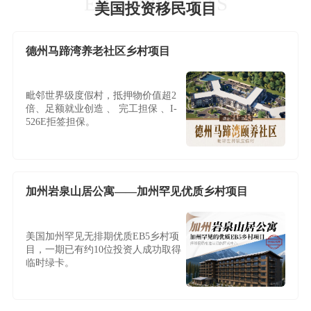
EB-5 PROJECTS
美国投资移民项目
德州马蹄湾养老社区乡村项目
毗邻世界级度假村，抵押物价值超2
倍、足额就业创造 、 完工担保 、I-
526E拒签担保。
加州岩泉山居公寓——加州罕见优质乡村项目
美国加州罕见无排期优质EB5乡村项
目，一期已有约10位投资人成功取得
临时绿卡。