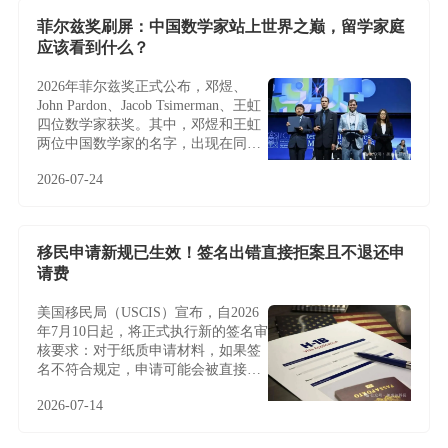
移民。
菲尔兹奖刷屏：中国数学家站上世界之巅，留学家庭
应该看到什么？
2026年菲尔兹奖正式公布，邓煜、
John Pardon、Jacob Tsimerman、王虹
四位数学家获奖。其中，邓煜和王虹
两位中国数学家的名字，出现在同一
届菲尔兹奖名单中，更让这条新闻多
2026-07-24
了一层特别的意义。
移民申请新规已生效！签名出错直接拒案且不退还申
请费
美国移民局（USCIS）宣布，自2026
年7月10日起，将正式执行新的签名审
核要求：对于纸质申请材料，如果签
名不符合规定，申请可能会被直接拒
收或退回，且通常不会给予补签或修
2026-07-14
改机会。