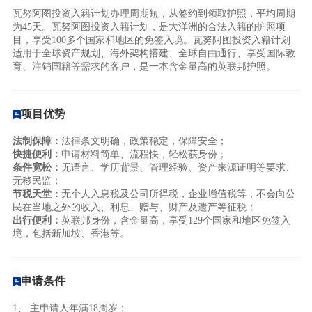
瓦努阿图投资入籍计划办理周期短，从签约到领取护照，平均周期
为45天。瓦努阿图投资入籍计划，是大洋洲的合法入籍的护照项
目，享受100多个国家和地区的免签入境。瓦努阿图投资入籍计划
适用于全球资产规划、海外架构搭建、全球自由通行、享受国际教
育、注销国籍等需求的客户，是一本含金量高的英联邦护照。
项目优势
法制保障：
法律条文明确，政策稳定，保障安全；
快捷便利：
申请材料简单、流程快，轻松获身份；
条件宽松：
无语言、学历背景、管理经验、资产来源证明等要求、
无移民监；
节税天堂：
无个人入息税及公司所得税，企业增值税等，不会向公
民在当地之外的收入、利息、赠与、财产及遗产等征税；
出行便利：
英联邦身份，含金量高，享受129个国家和地区免签入
境，包括新加坡、香港等。
申请条件
1、 主申请人年满18周岁；