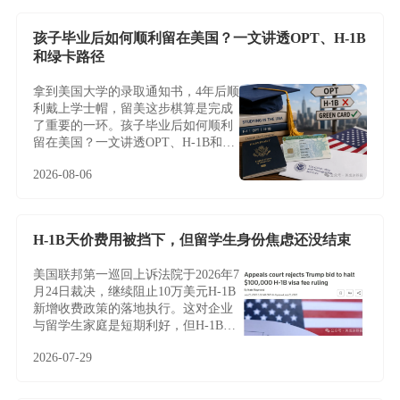
孩子毕业后如何顺利留在美国？一文讲透OPT、H-1B
和绿卡路径
拿到美国大学的录取通知书，4年后顺
利戴上学士帽，留美这步棋算是完成
了重要的一环。孩子毕业后如何顺利
留在美国？一文讲透OPT、H-1B和绿
卡路径
2026-08-06
H-1B天价费用被挡下，但留学生身份焦虑还没结束
美国联邦第一巡回上诉法院于2026年7
月24日裁决，继续阻止10万美元H-1B
新增收费政策的落地执行。这对企业
与留学生家庭是短期利好，但H-1B制
度的根本性难题——名额稀缺、薪资
2026-07-29
加权抽签、雇主绑定与临时身份——
并未因此改变，越来越多家庭正将目
光转向不依赖雇主与抽签的EB-5投资