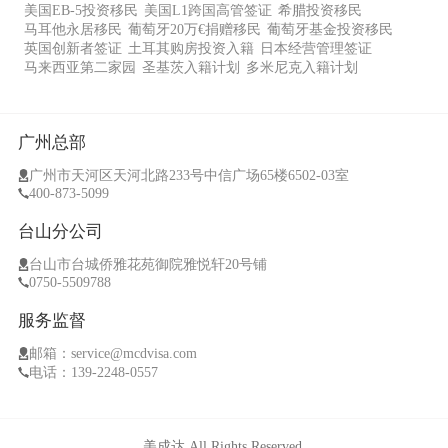
美国EB-5投资移民
美国L1跨国高管签证
希腊投资移民
马耳他永居移民
葡萄牙20万€捐赠移民
葡萄牙基金投资移民
英国创新者签证
土耳其购房投资入籍
日本经营管理签证
马来西亚第二家园
圣基茨入籍计划
多米尼克入籍计划
广州总部
广州市天河区天河北路233号中信广场65楼6502-03室
400-873-5099
台山分公司
台山市台城侨雅花苑御院雅悦轩20号铺
0750-5509788
服务监督
邮箱：service@mcdvisa.com
电话：139-2248-0557
美成达 All Rights Reserved.