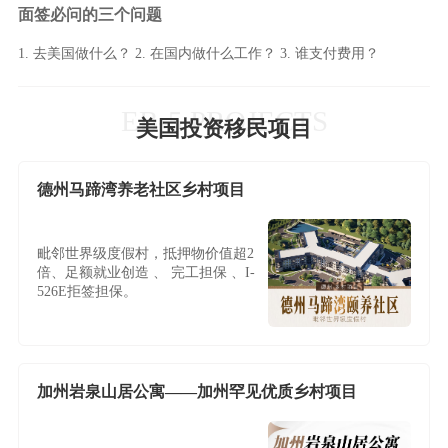
面签必问的三个问题
1. 去美国做什么？ 2. 在国内做什么工作？ 3. 谁支付费用？
EB-5 PROJECTS
美国投资移民项目
德州马蹄湾养老社区乡村项目
毗邻世界级度假村，抵押物价值超2
倍、足额就业创造 、 完工担保 、I-
526E拒签担保。
加州岩泉山居公寓——加州罕见优质乡村项目