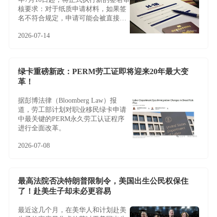
核要求：对于纸质申请材料，如果签
名不符合规定，申请可能会被直接拒
收或退回，且通常不会给予补签或修
2026-07-14
改机会。
绿卡重磅新政：PERM劳工证即将迎来20年最大变
革！
据彭博法律（Bloomberg Law）报
道，劳工部计划对职业移民绿卡申请
中最关键的PERM永久劳工认证程序
进行全面改革。
2026-07-08
最高法院否决特朗普限制令，美国出生公民权保住
了！赴美生子却未必更容易
最近这几个月，在美华人和计划赴美