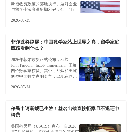
新增收费政策的落地执行。这对企业
与留学生家庭是短期利好，但H-1B制
度的根本性难题——名额稀缺、薪资
2026-07-29
加权抽签、雇主绑定与临时身份——
并未因此改变，越来越多家庭正将目
光转向不依赖雇主与抽签的EB-5投资
移民。
菲尔兹奖刷屏：中国数学家站上世界之巅，留学家庭
应该看到什么？
2026年菲尔兹奖正式公布，邓煜、
John Pardon、Jacob Tsimerman、王虹
四位数学家获奖。其中，邓煜和王虹
两位中国数学家的名字，出现在同一
届菲尔兹奖名单中，更让这条新闻多
2026-07-24
了一层特别的意义。
移民申请新规已生效！签名出错直接拒案且不退还申
请费
美国移民局（USCIS）宣布，自2026
年7月10日起，将正式执行新的签名审