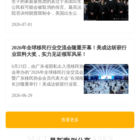
生子的家庭最焦虑的莫过于美国出生
公民权可能会被取消的传言。最高法
院否决特朗普限制令，美国出生公民
权保住了！赴美生子却未必更容易
2026-07-01
2026年全球移民行业交流会隆重开幕！美成达斩获行
业双料大奖，实力见证领军风采！
6月23日，由广东省因私出入境移民协
会举办的“2026年全球移民行业交流会
暨广东移民协会会员代表大会”在湖南
长沙隆重举行！美成达斩获行业双料
大奖，实力见证领军风采！
2026-06-29
查看更多
SUCCESSFUL CASES