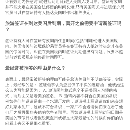
证有效期内任意时间(包括到期日)进入美国入境口岸。签证有效期
并不能决定在美国合法停留的时间长短;只有美国海关与边境保护局
官员可以在签证持有人抵达美国时作出相关决定。
旅游签证在到达美国后到期，离开之前需要申请新签证吗
？
签证持有人可在签证有效期内任意时间(包括到期日)进入美国境
内。美国海关与边境保护局官员将在签证持有人抵达时决定其在美
国的停留时间。即使在美国境内时签证到期也没有问题，只要不超
过前述官员规定的停留时间即可。
最经常被拒签的理由是什么？
表面上，最经常被拒签的理由可能是您访美目的不明确等等，实际
上，最经常的是： 签证领事认为您提供了不实的邀请函，他或她这
么认为可能是因为： A. 邀请函的格式完全不是美国人习惯的格
式，而后面又是老美的签名。 B. 邀请内容不符合在美国的常识，
例如你们的邀请是由一个水泥厂发的，邀请书上写邀请你们来参观
好几家水泥厂，这就不符合常识，一家厂不会邀请你们来在看了他
们厂之后再带您去他的竞争者那里。再如邀请书上写的访问日期是
美国的节假日或者报税截至日或者是大家最繁忙的时候而你们的访
问看上去又不是那么重要。