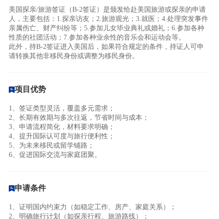
美国探亲/旅游签证（B-2签证）是颁发给赴美国旅游或探亲的申请
人，主要包括：1.探亲访友；2.旅游观光；3.就医；4.处理突发事件
亲属伤亡、财产纠纷等；5.参加儿女毕业典礼或婚礼；6.参加各种
性质的社团活动；7.参加各种业余性的音乐会和运动会等。
此外，持B-2签证进入美国后，如果符合规定的条件，持证人可申
请转换其他非移民身份或调整为移民身份。
项目优势
1、签证类型灵活，覆盖多元需求；
2、长期有效期与多次往返，节省时间与成本；
3、申请流程简化，材料要求明确；
4、提升国际认可度与旅行便利性；
5、为未来移民或留学铺路；
6、促进国际交流与家庭团聚。
申请条件
1、证明国内约束力（如稳定工作、房产、家庭关系）；
2、明确旅行计划（如探亲行程、旅游路线）；