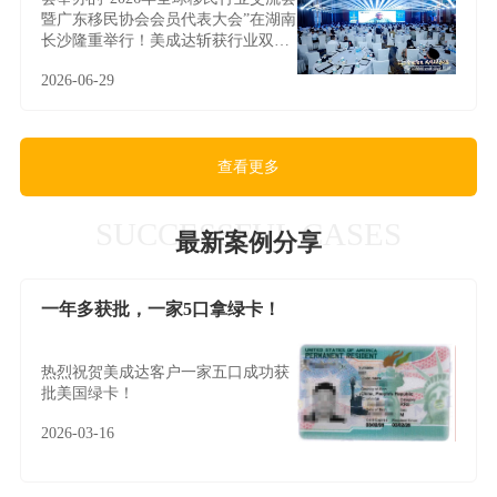
暨广东移民协会会员代表大会”在湖南
长沙隆重举行！美成达斩获行业双料
大奖，实力见证领军风采！
2026-06-29
查看更多
SUCCESSFUL CASES
最新案例分享
一年多获批，一家5口拿绿卡！
热烈祝贺美成达客户一家五口成功获
批美国绿卡！
2026-03-16