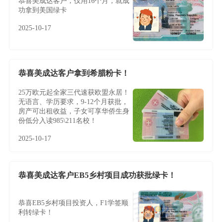
恭喜美成达客户，仅用16个月，就成
功拿到美国绿卡
2025-10-17
恭喜美成达客户拿到希腊粉卡！
25万欧元起全家三代速获欧盟永居！
无语言、学历要求，9-12个月获批，
房产可出租收益，子女可享华侨生身
份低分入读985\211名校！
2025-10-17
恭喜美成达客户EB5乡村项目成功获批绿卡！
恭喜EB5乡村项目投资人，F1学签顺
利转绿卡！