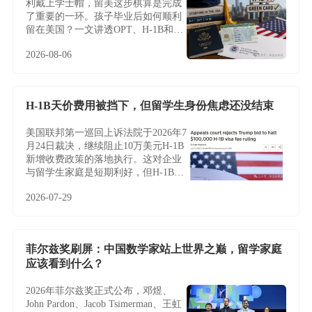
利戴上学士帽，留美这步棋算是完成
了重要的一环。孩子毕业后如何顺利
留在美国？一文讲透OPT、H-1B和绿
卡路径
2026-08-06
H-1B天价费用被挡下，但留学生身份焦虑还没结束
美国联邦第一巡回上诉法院于2026年7
月24日裁决，继续阻止10万美元H-1B
新增收费政策的落地执行。这对企业
与留学生家庭是短期利好，但H-1B制
度的根本性难题——名额稀缺、薪资
2026-07-29
加权抽签、雇主绑定与临时身份——
并未因此改变，越来越多家庭正将目
光转向不依赖雇主与抽签的EB-5投资
移民。
菲尔兹奖刷屏：中国数学家站上世界之巅，留学家庭
应该看到什么？
2026年菲尔兹奖正式公布，邓煜、
John Pardon、Jacob Tsimerman、王虹