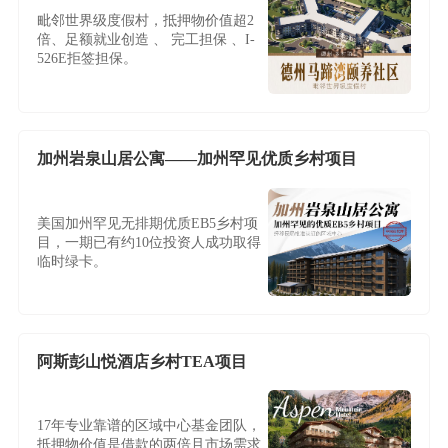
毗邻世界级度假村，抵押物价值超2
倍、足额就业创造 、 完工担保 、I-
526E拒签担保。
加州岩泉山居公寓——加州罕见优质乡村项目
美国加州罕见无排期优质EB5乡村项
目，一期已有约10位投资人成功取得
临时绿卡。
阿斯彭山悦酒店乡村TEA项目
17年专业靠谱的区域中心基金团队，
抵押物价值是借款的两倍且市场需求