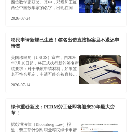
四位数学家获奖。其中，邓煜和王虹
两位中国数学家的名字，出现在同一
届菲尔兹奖名单中，更让这条新闻多
2026-07-24
了一层特别的意义。
移民申请新规已生效！签名出错直接拒案且不退还申
请费
美国移民局（USCIS）宣布，自2026
年7月10日起，将正式执行新的签名审
核要求：对于纸质申请材料，如果签
名不符合规定，申请可能会被直接拒
收或退回，且通常不会给予补签或修
2026-07-14
改机会。
绿卡重磅新政：PERM劳工证即将迎来20年最大变
革！
据彭博法律（Bloomberg Law）报
道，劳工部计划对职业移民绿卡申请