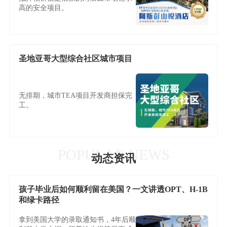
高的安全项目。
圣地亚哥大型综合社区城市项目
无排期，城市TEA项目开发商担保完
工。
POPULAR NEWS
动态资讯
孩子毕业后如何顺利留在美国？一文讲透OPT、H-1B
和绿卡路径
拿到美国大学的录取通知书，4年后顺