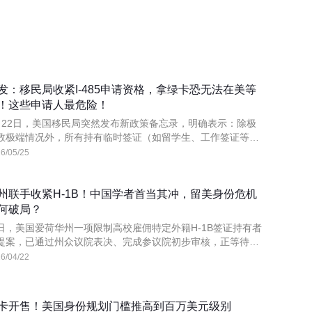
发：移民局收紧I-485申请资格，拿绿卡恐无法在美等
！这些申请人最危险！
月22日，美国移民局突然发布新政策备忘录，明确表示：除极
数极端情况外，所有持有临时签证（如留学生、工作签证等）
美的外国人，未来申请绿卡时，原则上必须回到原籍国面谈，
6/05/25
不再允许在美境内直接调整身份（I-485）！
州联手收紧H-1B！中国学者首当其冲，留美身份危机
何破局？
日，美国爱荷华州一项限制高校雇佣特定外籍H-1B签证持有者
提案，已通过州众议院表决、完成参议院初步审核，正等待最
投票，通过概率极高。
6/04/22
卡开售！美国身份规划门槛推高到百万美元级别