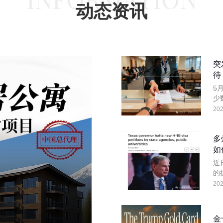
动态资讯
突
待
5
少
在
202
而
多
如
近
的
终
202
金