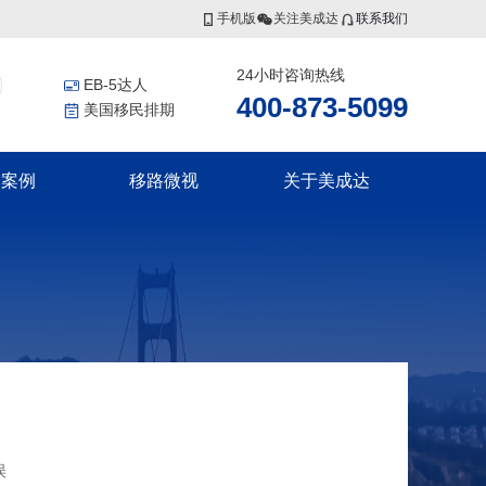
手机版
关注美成达
联系我们
24小时咨询热线
EB-5达人
400-873-5099
美国移民排期
功案例
移路微视
关于美成达
香港投资者入境计划
非洲
更多服务
联系我们
香港高端人才通行证计划
证
几内亚比绍
美国公民海外出生报告
香港优秀人才计划
证
移民税务规划
集团介绍
香港输入内地人才计划
证
香港劳工
证
瓦努阿图
集团风采
瓦努阿图永居移民
瓦努阿图投资入籍计划
新西兰
划
误
划