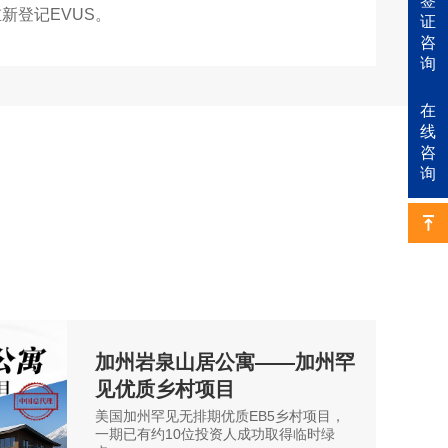
签
新登记EVUS。
证
咨
询
在
线
咨
询
加州岩泉山居公寓——加州罕
见优质乡村项目
美国加州罕见无排期优质EB5乡村项目，
一期已有约10位投资人成功取得临时绿