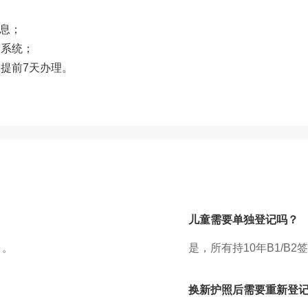
息；
P系统；
议提前7天办理。
24小时热线：
400-873-5099
儿童需要单独登记吗？
）。
是，所有持10年B1/B
获取免费评估
换新护照后需要重新登