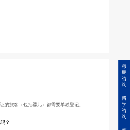
移
民
咨
询
留
学
2签证的旅客（包括婴儿）都需要单独登记。
咨
询
记吗？