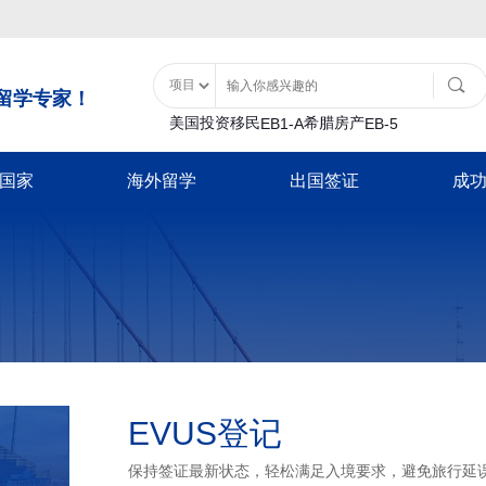
留学专家！
美国投资移民
希腊房产
EB1-A
EB-5
国家
海外留学
出国签证
成
土耳其购房入籍
泰国
移民类
大洋洲
美国特色服务
亚洲
非美签证类
美国留学
土耳其基金投资入籍
泰国精英签证
B1
瓦努阿图
移民经济担保规划
士耳其
加拿大配偶团聚签
日本
游签证-B2
新西兰
面签辅导
中国香港
加拿大商旅探亲签
香港留学
巴拿马
-B1
移民签证延期
韩国
新西兰配偶团聚签
日本经营管理签证
证
放弃绿卡
泰国
新西兰商旅探亲签
巴拿马投资移民
日本高度人才签证
澳洲留学
-F1
绿卡遗失
日本
澳洲配偶团聚签证
加勒比地区
签
NVC/领馆服务
新加坡
澳洲商旅探亲签证
韩国
英国留学
入境辅导
马来西亚
英国配偶团聚签证
EVUS登记
圣基茨入籍计划
韩国公益存款移民
超龄保护
英国商旅探亲签证
圣卢西亚入籍计
豁免申请-I601
欧洲/申根签证
保持签证最新状态，轻松满足入境要求，避免旅行延
加拿大留学
多米尼克入籍计
新加坡