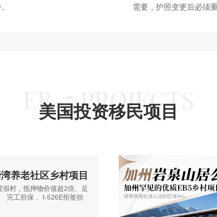
件。
需要，护照变更后必须重
咨询请扫二微码
预约咨询
费获取资料
EB-5 PROJECTS
美国投资移民项目
蹄湾养老社区乡村项目
度假村，抵押物价值超2倍、足
 完工担保 、I-526E拒签担