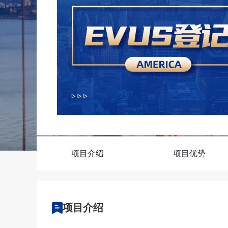
回美证-I131
塞浦路斯
马耳他
塞浦路斯永居投资移
马耳他永居移民
土耳其
项目介绍
项目优势
项目介绍