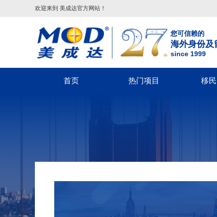
欢迎来到 美成达官方网站！
您可信赖的
海外身份及
since 1999
首页
热门项目
移民
葡萄牙
美国
美洲
美国移民类
欧洲
美国非
葡萄牙基金投资移民
美国
配偶团聚签证-F2A/CR1/IR1/K1
希腊
回美签证-S
美国EB-5投资移民
葡萄牙20万€捐赠移民
巴拿马
子女申请父母团聚签证-IR5
马耳他
美国探亲/旅
美国EB-1A杰出人才移民
圣卢西亚
父母申请子女团聚签证
英国
美国商务签证
美国EB-1C跨国高管移民
英国
圣基茨
兄弟姐妹团聚签证-F4
葡萄牙
美国工作签
美国NIW国家利益豁免移民
格林纳达
美国EB-1A/NIW人才移民
塞浦路斯
美国学生签证
英国创新者签证
美国L1跨国高管工签
多米尼克
美国EB-5投资移民
匈牙利
十年签证续
匈牙利
希腊
安提瓜
美国EB3/EW3劳工移民
美国V92团聚签证
匈牙利长居计划
希腊购房移民
境内调整绿卡-I485
希腊基金投资移民