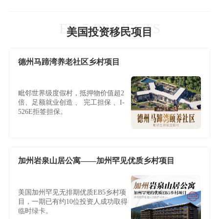
EB-5 PROJECTS
美国投资移民项目
德州马蹄湾养老社区乡村项目
毗邻世界级度假村，抵押物价值超2
倍、足额就业创造 、 完工担保 、I-
526E拒签担保。
加州岩泉山居公寓——加州罕见优质乡村项目
美国加州罕见无排期优质EB5乡村项
目，一期已有约10位投资人成功取得
临时绿卡。