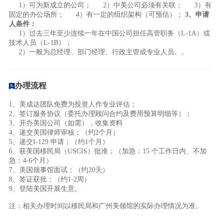
1）可为新成立的公司； 2）中美公司必须有关联； 3）有
固定的办公场所； 4）有一定的组织架构（可预估）；
3、申请
人条件：
1）过去三年至少连续一年在中国公司担任高管职务（L-1A）或
技术人员（L-1B）；
2）一般为总经理、部门经理、行政主管或专业人员。。
办理流程
1、美成达团队免费为投资人作专业评估；
2、签订服务协议（委托办理顾问合约及费用预算明细等）；
3、开办美国公司（如需），收集资料
4、递交美国律师审核；（约2个月）
5、递交I-129 申请
；（约1个月）
6、获美国移民局（USCIS）批准；（加急：15 个工作日内、
不加
急：
4-6个月）
7、美国领事馆面试；（约20天）
8、签证获批；
（约1-2周）
9、登陆美国开展生意。
注：相关办理时间以移民局和广州美领馆的实际办理情况为准。