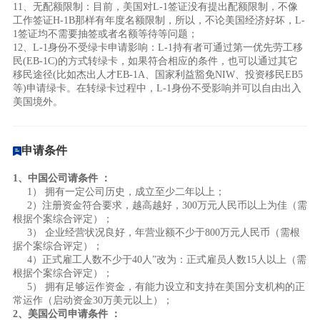
11、无配额限制：目前，美国对L-1签证没有提出配额限制，不像
工作签证H-1B那样有年度名额限制，所以，不论美国经济好坏，L-
1签证均不需要抽签或者名额等待等问题；
12、L-1身份不受绿卡申请影响：L-1持有者可通过第一优先劳工移
民(EB-1C)的方式转绿卡，如果符合相应的条件，也可以通过其它
移民途径(比如杰出人才EB-1A、国家利益豁免NIW、投资移民EB5
等)申请绿卡。在转绿卡过程中，L-1身份不受影响并可以自由出入
美国境外。
申请条件
1、中国公司请条件 ：
1） 拥有一定公司历史，成立至少二年以上；
2）注册资金符合要求，越高越好，300万元人民币以上为佳（需
根据个案综合评定）；
3） 企业经营状况良好，年营业额不少于800万元人民币（需根
据个案综合评定）；
4）正式雇工人数不少于40人”改为：正式雇员人数15人以上（需
根据个案综合评定）；
5） 拥有足够运作资金，有能力设立和支持在美国分支机构的正
常运作（启动资金30万美元以上）；
2、美国公司申请条件 ：