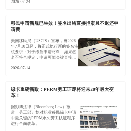
2026-07-24
了一层特别的意义。
移民申请新规已生效！签名出错直接拒案且不退还申
请费
美国移民局（USCIS）宣布，自2026
年7月10日起，将正式执行新的签名审
核要求：对于纸质申请材料，如果签
名不符合规定，申请可能会被直接拒
收或退回，且通常不会给予补签或修
2026-07-14
改机会。
绿卡重磅新政：PERM劳工证即将迎来20年最大变
革！
据彭博法律（Bloomberg Law）报
道，劳工部计划对职业移民绿卡申请
中最关键的PERM永久劳工认证程序
进行全面改革。