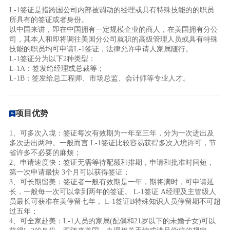
L-1签证是指跨国公司内部被调动的经理或具有特殊技能的的职员
所具有的签证或者身份。
以中国来讲，即在中国拥有一定规模企业的商人，在美国拥有分公
司，其本人和即将调往美国分公司就职的高级管理人员或具有特殊
技能的职员均可申请L-1签证，法律允许申请人家属随行。
L-1签证分为以下2种类型：
L-1A：签发给经理或总裁等；
L-1B：签发给总工程师、市场总监、会计师等专业人才。
项目优势
1、可多次入境：签证每次有效期为一年至三年，分为一次进出及
多次进出两种。一般而言 L-1签证比较容易获得多次入境许可，节
省许多不必要的麻烦；
2、申请速度快：签证无需等待配额和排期，申请和批准时间短，
第一次申请最快 3个月可以获得签证；
3、可长期留美：签证者一般有效期是一年，期将满时，可申请延
长，一般每一次可以拿到两年的签证。 L-1签证 A经理及主管级人
员最长可获准在美停留七年， L-1签证B特殊知识人员停留期不可超
过五年；
4、可全家赴美：L-1人员的家属(配偶和21岁以下的未婚子女)可以