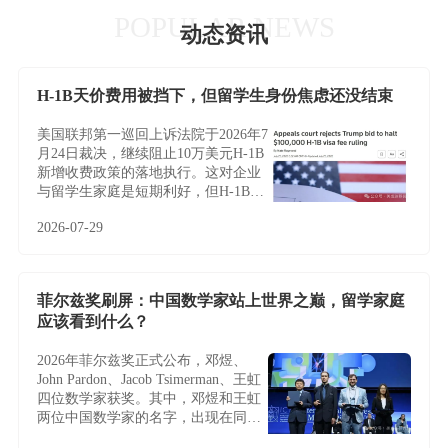
POPULAR NEWS
动态资讯
H-1B天价费用被挡下，但留学生身份焦虑还没结束
美国联邦第一巡回上诉法院于2026年7
月24日裁决，继续阻止10万美元H-1B
新增收费政策的落地执行。这对企业
与留学生家庭是短期利好，但H-1B制
度的根本性难题——名额稀缺、薪资
2026-07-29
加权抽签、雇主绑定与临时身份——
并未因此改变，越来越多家庭正将目
光转向不依赖雇主与抽签的EB-5投资
移民。
菲尔兹奖刷屏：中国数学家站上世界之巅，留学家庭
应该看到什么？
2026年菲尔兹奖正式公布，邓煜、
John Pardon、Jacob Tsimerman、王虹
四位数学家获奖。其中，邓煜和王虹
两位中国数学家的名字，出现在同一
届菲尔兹奖名单中，更让这条新闻多