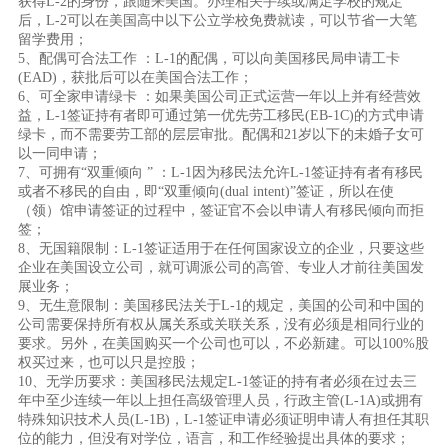
获得L-2的身份，跟随来美国。办理相关手续或满足学校的规定
后，L-2可以在美国高中以下公立学校免费就读，可以节省一大笔
留学费用；
5、配偶可合法工作 ：L-1的配偶，可以向美国移民局申请工卡
(EAD)，获批后可以在美国合法工作；
6、可全家申请绿卡 ：如果美国公司正式运营一年以上并有经营效
益，L-1签证持有者即可通过第一优先劳工移民(EB-1C)的方式申请
绿卡，而不需要劳工部的层层审批。配偶和21岁以下的未婚子女可
以一同申请；
7、可拥有“双重倾向 ” ：L-1因为移民法允许L-1签证持有者有移民
或者不移民的自由，即“双重倾向(dual intent)”签证，所以在使
（领）馆申请签证的过程中，签证官不会以申请人有移民倾向而拒
签；
8、无国籍限制：L-1签证适用于在任何国家设立的企业，只要这些
企业在美国设立公司，就可调派公司的高管、专业人才前往美国发
展业务；
9、无生意限制：美国移民法关于L-1的规定，美国的公司和中国的
公司需要保持所有权从属关系或关联关系，没有必须是相同行业的
要求。另外，在美国购买一个公司也可以，不必新建。可以100%股
权买过来，也可以只是控股；
10、无学历要求：美国移民法规定L-1签证的持有者必须在过去三
年中至少连续一年以上担任高级管理人员，行政主管(L-1A)或拥有
特殊知识技术人员(L-1B)，L-1签证申请必须证明申请人有担任其职
位的能力，但没有对学位，语言，和工作经验提出具体的要求；