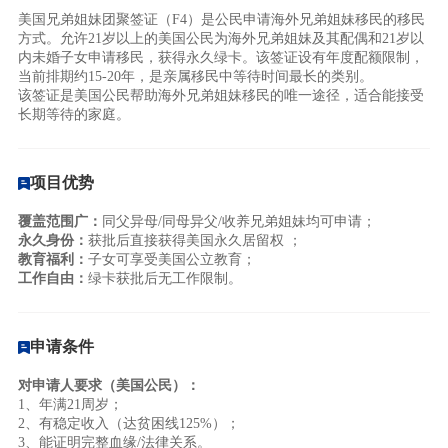
美国兄弟姐妹团聚签证（F4）是公民申请海外兄弟姐妹移民的移民
方式。允许21岁以上的美国公民为海外兄弟姐妹及其配偶和21岁以
内未婚子女申请移民，获得永久绿卡。该签证设有年度配额限制，
当前排期约15-20年，是亲属移民中等待时间最长的类别。
该签证是美国公民帮助海外兄弟姐妹移民的唯一途径，适合能接受
长期等待的家庭。
项目优势
覆盖范围广：
同父异母/同母异父/收养兄弟姐妹均可申请；
永久身份：
获批后直接获得美国永久居留权 ；
教育福利：
子女可享受美国公立教育；
工作自由：
绿卡获批后无工作限制。
申请条件
对申请人要求（美国公民）：
1、年满21周岁；
2、有稳定收入（达贫困线125%）；
3、能证明完整血缘/法律关系。