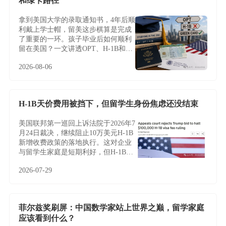
和绿卡路径
拿到美国大学的录取通知书，4年后顺
利戴上学士帽，留美这步棋算是完成
了重要的一环。孩子毕业后如何顺利
留在美国？一文讲透OPT、H-1B和绿
卡路径
2026-08-06
H-1B天价费用被挡下，但留学生身份焦虑还没结束
美国联邦第一巡回上诉法院于2026年7
月24日裁决，继续阻止10万美元H-1B
新增收费政策的落地执行。这对企业
与留学生家庭是短期利好，但H-1B制
度的根本性难题——名额稀缺、薪资
2026-07-29
加权抽签、雇主绑定与临时身份——
并未因此改变，越来越多家庭正将目
光转向不依赖雇主与抽签的EB-5投资
移民。
菲尔兹奖刷屏：中国数学家站上世界之巅，留学家庭
应该看到什么？