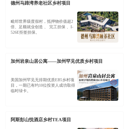
德州马蹄湾养老社区乡村项目
毗邻世界级度假村，抵押物价值超2
倍、足额就业创造 、 完工担保 、I-
526E拒签担保。
加州岩泉山居公寓——加州罕见优质乡村项目
美国加州罕见无排期优质EB5乡村项
目，一期已有约10位投资人成功取得
临时绿卡。
阿斯彭山悦酒店乡村TEA项目