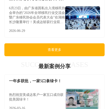
6月23日，由广东省因私出入境移民协
会举办的“2026年全球移民行业交流会
暨广东移民协会会员代表大会”在湖南
长沙隆重举行！美成达斩获行业双料
大奖，实力见证领军风采！
2026-06-29
查看更多
SUCCESSFUL CASES
最新案例分享
一年多获批，一家5口拿绿卡！
热烈祝贺美成达客户一家五口成功获
批美国绿卡！
2026-03-16