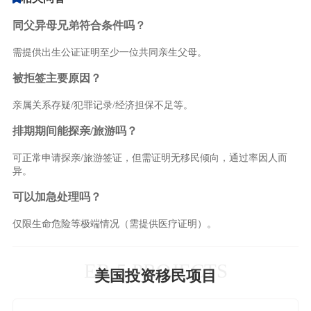
同父异母兄弟符合条件吗？
需提供出生公证证明至少一位共同亲生父母。
被拒签主要原因？
亲属关系存疑/犯罪记录/经济担保不足等。
排期期间能探亲/旅游吗？
可正常申请探亲/旅游签证，但需证明无移民倾向，通过率因人而
异。
可以加急处理吗？
仅限生命危险等极端情况（需提供医疗证明）。
EB-5 PROJECTS
美国投资移民项目