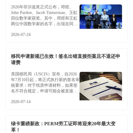
2026年菲尔兹奖正式公布，邓煜、
John Pardon、Jacob Tsimerman、王虹
四位数学家获奖。其中，邓煜和王虹
两位中国数学家的名字，出现在同一
届菲尔兹奖名单中，更让这条新闻多
2026-07-24
了一层特别的意义。
移民申请新规已生效！签名出错直接拒案且不退还申
请费
美国移民局（USCIS）宣布，自2026
年7月10日起，将正式执行新的签名审
核要求：对于纸质申请材料，如果签
名不符合规定，申请可能会被直接拒
收或退回，且通常不会给予补签或修
2026-07-14
改机会。
绿卡重磅新政：PERM劳工证即将迎来20年最大变
革！