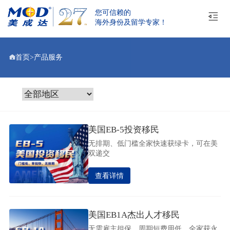
您可信赖的
海外身份及留学专家！
首页
>
产品服务
美国EB-5投资移民
无排期、低门槛全家快速获绿卡，可在美
双递交
查看详情
美国EB1A杰出人才移民
无需雇主担保，周期短费用低，全家获永