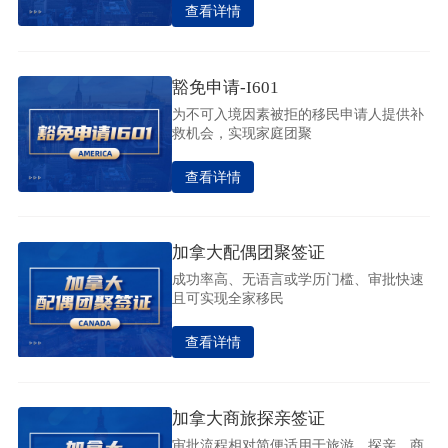
查看详情
豁免申请-I601
为不可入境因素被拒的移民申请人提供补
救机会，实现家庭团聚
查看详情
加拿大配偶团聚签证
成功率高、无语言或学历门槛、审批快速
且可实现全家移民
查看详情
加拿大商旅探亲签证
审批流程相对简便适用于旅游、探亲、商