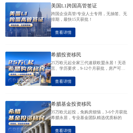
美国L1跨国高管签证
跨国企业高管/专业人士专用，无抽签、无
排期，最快15天获批！
查看详情
希腊投资移民
25万欧元起全家三代速获欧盟永居！无语
言、学历要求，9-12个月获批，房产可出
租收益
查看详情
希腊基金投资移民
35万欧元起投，免购房烦恼，3-6个月获批
希腊永居，专业基金团队精选优质标的
查看详情