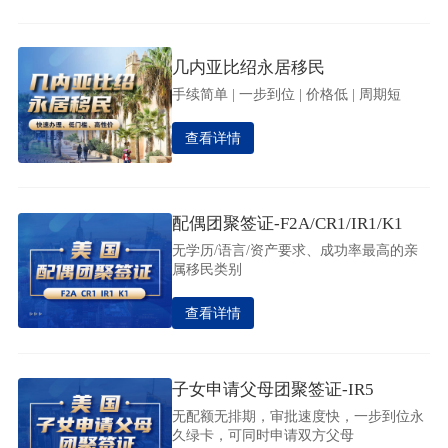
几内亚比绍永居移民
手续简单 | 一步到位 | 价格低 | 周期短
查看详情
配偶团聚签证-F2A/CR1/IR1/K1
无学历/语言/资产要求、成功率最高的亲
属移民类别
查看详情
子女申请父母团聚签证-IR5
无配额无排期，审批速度快，一步到位永
久绿卡，可同时申请双方父母