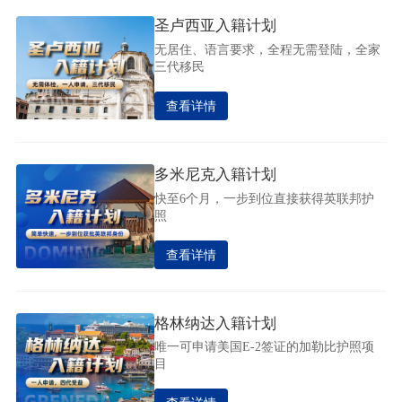
圣卢西亚入籍计划
无居住、语言要求，全程无需登陆，全家
三代移民
查看详情
多米尼克入籍计划
快至6个月，一步到位直接获得英联邦护
照
查看详情
格林纳达入籍计划
唯一可申请美国E-2签证的加勒比护照项
目