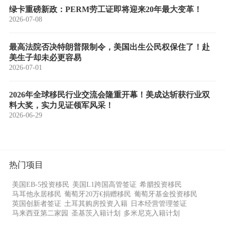
绿卡重磅新政：PERM劳工证即将迎来20年最大变革！
2026-07-08
最高法院否决特朗普限制令，美国出生公民权保住了！赴
美生子却未必更容易
2026-07-01
2026年全球移民行业交流会隆重开幕！美成达斩获行业双
料大奖，实力见证领军风采！
2026-06-29
热门项目
美国EB-5投资移民
美国L1跨国高管签证
希腊投资移民
马耳他永居移民
葡萄牙20万€捐赠移民
葡萄牙基金投资移民
英国创新者签证
土耳其购房投资入籍
日本经营管理签证
马来西亚第二家园
圣基茨入籍计划
多米尼克入籍计划