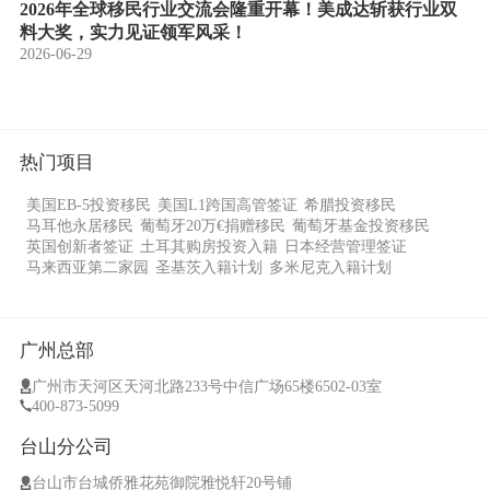
2026年全球移民行业交流会隆重开幕！美成达斩获行业双
料大奖，实力见证领军风采！
2026-06-29
热门项目
美国EB-5投资移民
美国L1跨国高管签证
希腊投资移民
马耳他永居移民
葡萄牙20万€捐赠移民
葡萄牙基金投资移民
英国创新者签证
土耳其购房投资入籍
日本经营管理签证
马来西亚第二家园
圣基茨入籍计划
多米尼克入籍计划
广州总部
广州市天河区天河北路233号中信广场65楼6502-03室
400-873-5099
台山分公司
台山市台城侨雅花苑御院雅悦轩20号铺