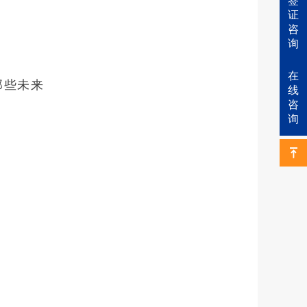
签
证
咨
询
在
那些未来
线
咨
询