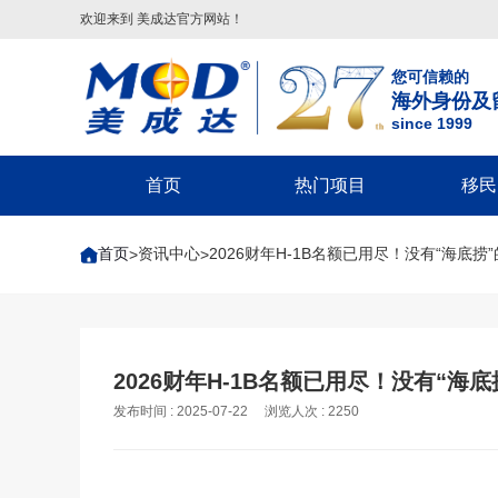
欢迎来到 美成达官方网站！
您可信赖的
海外身份及
since 1999
首页
热门项目
移民
葡萄牙
美国
美洲
美国移民类
欧洲
美国非
首页
资讯中心
2026财年H-1B名额已用尽！没有“海底捞
>
>
葡萄牙基金投资移民
美国
配偶团聚签证-F2A/CR1/IR1/K1
希腊
回美签证-S
美国EB-5投资移民
葡萄牙20万€捐赠移民
巴拿马
子女申请父母团聚签证-IR5
马耳他
美国探亲/旅
美国EB-1A杰出人才移民
圣卢西亚
父母申请子女团聚签证
英国
美国商务签证
美国EB-1C跨国高管移民
英国
圣基茨
兄弟姐妹团聚签证-F4
葡萄牙
美国工作签
美国NIW国家利益豁免移民
格林纳达
美国EB-1A/NIW人才移民
塞浦路斯
美国学生签证
英国创新者签证
2026财年H-1B名额已用尽！没有“海
美国L1跨国高管工签
多米尼克
美国EB-5投资移民
匈牙利
十年签证续
发布时间 : 2025-07-22
浏览人次 : 2250
匈牙利
希腊
安提瓜
美国EB3/EW3劳工移民
美国V92团聚签证
匈牙利长居计划
希腊购房移民
境内调整绿卡-I485
希腊基金投资移民