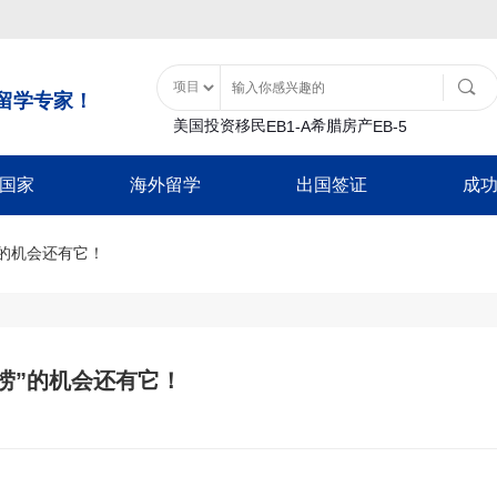
留学专家！
美国投资移民
希腊房产
EB1-A
EB-5
国家
海外留学
出国签证
成
土耳其购房入籍
泰国
移民类
大洋洲
美国特色服务
亚洲
非美签证类
美国留学
土耳其基金投资入籍
”的机会还有它！
泰国精英签证
B1
瓦努阿图
移民经济担保规划
士耳其
加拿大配偶团聚签
日本
游签证-B2
新西兰
面签辅导
中国香港
加拿大商旅探亲签
香港留学
巴拿马
-B1
移民签证延期
韩国
新西兰配偶团聚签
日本经营管理签证
证
放弃绿卡
泰国
新西兰商旅探亲签
巴拿马投资移民
日本高度人才签证
澳洲留学
-F1
绿卡遗失
日本
澳洲配偶团聚签证
底捞”的机会还有它！
加勒比地区
签
NVC/领馆服务
新加坡
澳洲商旅探亲签证
韩国
英国留学
入境辅导
马来西亚
英国配偶团聚签证
圣基茨入籍计划
韩国公益存款移民
超龄保护
英国商旅探亲签证
圣卢西亚入籍计
豁免申请-I601
欧洲/申根签证
加拿大留学
多米尼克入籍计
新加坡