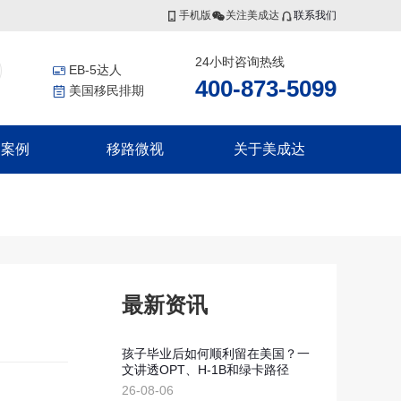
手机版
关注美成达
联系我们
24小时咨询热线
EB-5达人
400-873-5099
美国移民排期
功案例
移路微视
关于美成达
香港投资者入境计划
非洲
更多服务
联系我们
香港高端人才通行证计划
证
几内亚比绍
美国公民海外出生报告
香港优秀人才计划
证
移民税务规划
集团介绍
香港输入内地人才计划
证
香港劳工
证
瓦努阿图
集团风采
最新资讯
瓦努阿图永居移民
瓦努阿图投资入籍计划
孩子毕业后如何顺利留在美国？一
文讲透OPT、H-1B和绿卡路径
新西兰
划
26-08-06
划