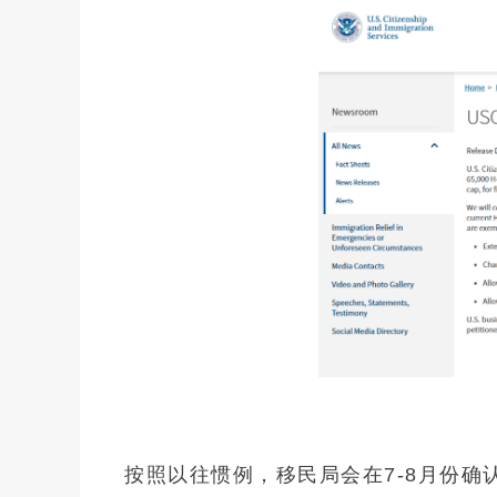
回美证-I131
塞浦路斯
马耳他
塞浦路斯永居投资移
马耳他永居移民
土耳其
按照以往惯例，移民局会在7-8月份确