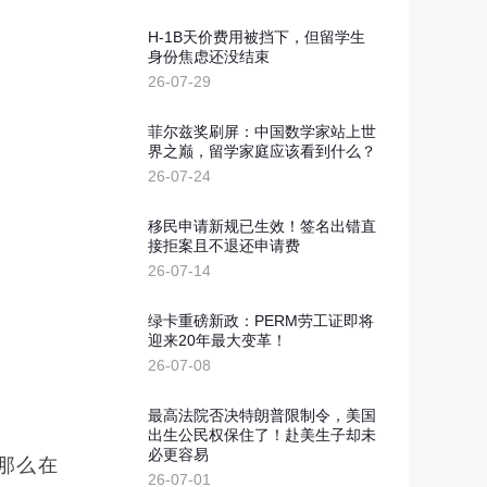
新西兰投资移民
划
H-1B天价费用被挡下，但留学生
几内亚比绍
身份焦虑还没结束
26-07-29
几内亚比绍永居移民
菲尔兹奖刷屏：中国数学家站上世
界之巅，留学家庭应该看到什么？
26-07-24
移民申请新规已生效！签名出错直
接拒案且不退还申请费
26-07-14
绿卡重磅新政：PERM劳工证即将
迎来20年最大变革！
26-07-08
最高法院否决特朗普限制令，美国
出生公民权保住了！赴美生子却未
必更容易
那么在
26-07-01