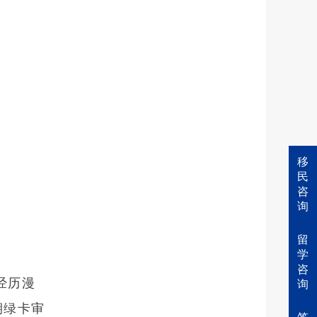
移
民
咨
询
留
学
咨
经历漫
询
期绿卡审