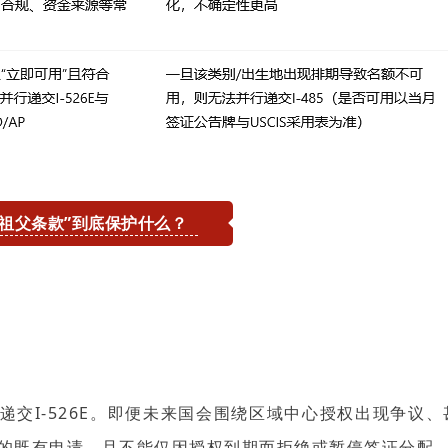
“祖父条款”到底保护什么？
24小时热线：
400-873-5099
。
获取免费评估
交I-526E。
即便未来国会围绕区域中心授权出现争议、
的既有申请，且不能仅因授权到期而拒绝或暂停签证分配