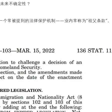
EVUS登记
低未来不确定性？
格林纳达入籍计
加急预约
新加坡EP
安提瓜入籍计划
民
马来西亚
中国香港
里一个常被提到的法律保护机制——业内常称为“祖父条款”。
马来西亚第二家园