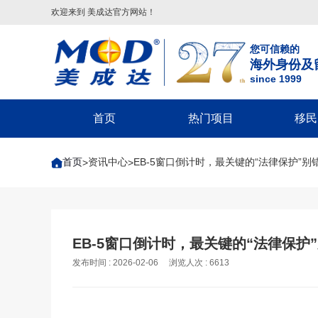
欢迎来到 美成达官方网站！
您可信赖的
海外身份及
since 1999
首页
热门项目
移民
葡萄牙
美国
美洲
美国移民类
欧洲
美国非
首页
资讯中心
EB-5窗口倒计时，最关键的“法律保护”别
>
>
葡萄牙基金投资移民
美国
配偶团聚签证-F2A/CR1/IR1/K1
希腊
回美签证-S
美国EB-5投资移民
葡萄牙20万€捐赠移民
巴拿马
子女申请父母团聚签证-IR5
马耳他
美国探亲/旅
美国EB-1A杰出人才移民
圣卢西亚
父母申请子女团聚签证
英国
美国商务签证
美国EB-1C跨国高管移民
英国
圣基茨
兄弟姐妹团聚签证-F4
葡萄牙
美国工作签
美国NIW国家利益豁免移民
格林纳达
美国EB-1A/NIW人才移民
塞浦路斯
美国学生签证
英国创新者签证
EB-5窗口倒计时，最关键的“法律保护
美国L1跨国高管工签
多米尼克
美国EB-5投资移民
匈牙利
十年签证续
发布时间 : 2026-02-06
浏览人次 : 6613
匈牙利
希腊
安提瓜
美国EB3/EW3劳工移民
美国V92团聚签证
匈牙利长居计划
希腊购房移民
境内调整绿卡-I485
希腊基金投资移民