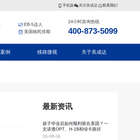
手机版
关注美成达
联系我们
24小时咨询热线
EB-5达人
400-873-5099
美国移民排期
功案例
移路微视
关于美成达
香港投资者入境计划
非洲
更多服务
联系我们
香港高端人才通行证计划
证
几内亚比绍
美国公民海外出生报告
香港优秀人才计划
证
移民税务规划
集团介绍
香港输入内地人才计划
证
香港劳工
证
瓦努阿图
集团风采
最新资讯
瓦努阿图永居移民
瓦努阿图投资入籍计划
孩子毕业后如何顺利留在美国？一
文讲透OPT、H-1B和绿卡路径
新西兰
划
26-08-06
划