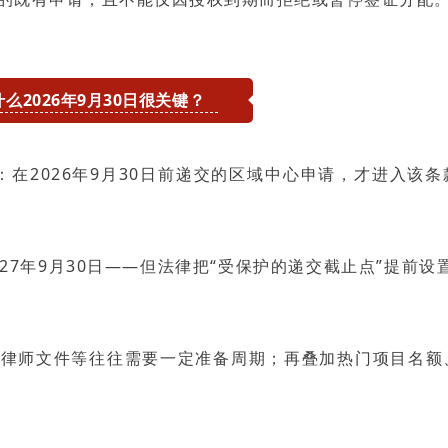
什么2026年9月30日很关键？
咨询请扫二微码
预约咨询
费获取资料
点：在2026年9月30日前递交的区域中心申请，才进入该
27年9月30日——但法律把“受保护的递交截止点”提前设置
、律师文件等往往需要一定准备周期；再叠加热门项目名额