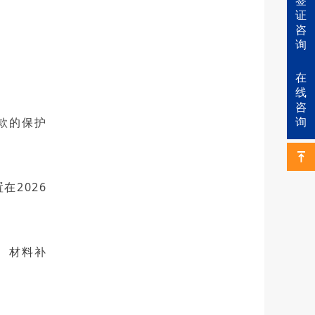
签
证
咨
询
在
线
咨
条款的保护
询
在2026
、材料补