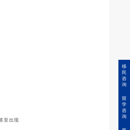
移
民
咨
询
留
学
咨
询
甚至出现
。