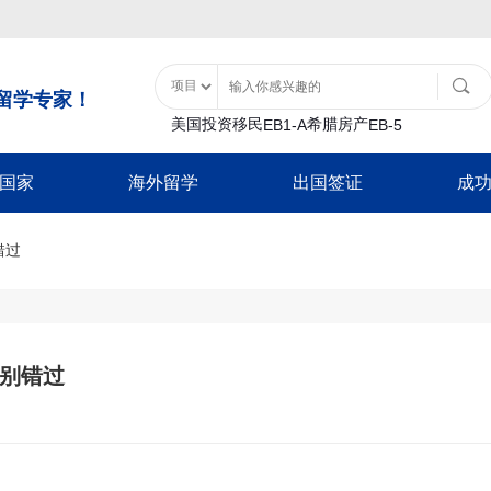
留学专家！
美国投资移民
希腊房产
EB1-A
EB-5
国家
海外留学
出国签证
成
土耳其购房入籍
泰国
移民类
大洋洲
美国特色服务
亚洲
非美签证类
美国留学
土耳其基金投资入籍
错过
泰国精英签证
B1
瓦努阿图
移民经济担保规划
士耳其
加拿大配偶团聚签
日本
游签证-B2
新西兰
面签辅导
中国香港
加拿大商旅探亲签
香港留学
巴拿马
-B1
移民签证延期
韩国
新西兰配偶团聚签
日本经营管理签证
证
放弃绿卡
泰国
新西兰商旅探亲签
巴拿马投资移民
日本高度人才签证
澳洲留学
-F1
绿卡遗失
日本
澳洲配偶团聚签证
”别错过
加勒比地区
签
NVC/领馆服务
新加坡
澳洲商旅探亲签证
韩国
英国留学
入境辅导
马来西亚
英国配偶团聚签证
圣基茨入籍计划
韩国公益存款移民
超龄保护
英国商旅探亲签证
圣卢西亚入籍计
豁免申请-I601
欧洲/申根签证
加拿大留学
多米尼克入籍计
新加坡