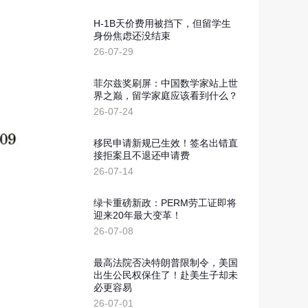
新西兰投资移民
划
H-1B天价费用被挡下，但留学生
几内亚比绍
身份焦虑还没结束
26-07-29
几内亚比绍永居移民
菲尔兹奖刷屏：中国数学家站上世
界之巅，留学家庭应该看到什么？
26-07-24
移民申请新规已生效！签名出错直
接拒案且不退还申请费
26-07-14
绿卡重磅新政：PERM劳工证即将
迎来20年最大变革！
26-07-08
最高法院否决特朗普限制令，美国
出生公民权保住了！赴美生子却未
必更容易
26-07-01