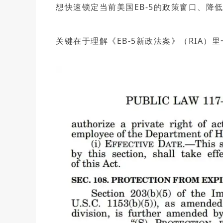
回美证-I131
塞浦路斯
想快速锁定当前美国EB-5的政策窗口、降
马耳他
塞浦路斯永居投资移
马耳他永居移民
关键在于理解《EB-5新政法案》（RIA）
土耳其