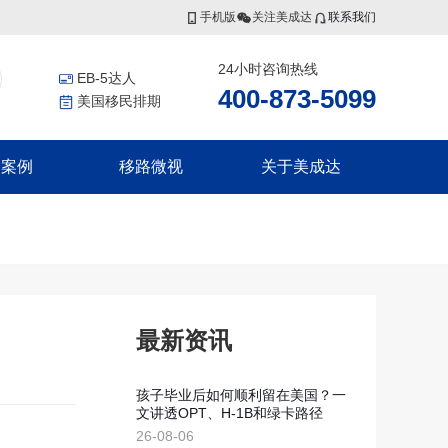
手机版
关注美成达
联系我们
24小时咨询热线
EB-5达人
400-873-5099
美国移民排期
功案例
移路微视
关于美成达
香港投资者入境计划
非洲
更多服务
联系我们
香港高端人才通行证计划
证
几内亚比绍
美国公民海外出生报告
香港优秀人才计划
证
移民税务规划
集团介绍
香港输入内地人才计划
证
香港劳工
证
瓦努阿图
集团风采
最新资讯
瓦努阿图永居移民
瓦努阿图投资入籍计划
孩子毕业后如何顺利留在美国？一
文讲透OPT、H-1B和绿卡路径
新西兰
划
26-08-06
划