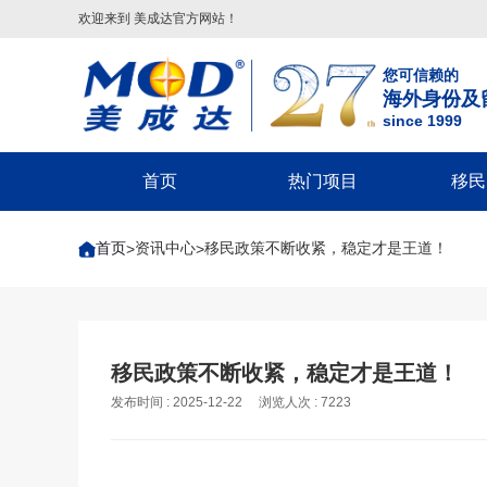
欢迎来到 美成达官方网站！
您可信赖的
海外身份及
since 1999
首页
热门项目
移民
葡萄牙
美国
美洲
美国移民类
欧洲
美国非
首页
资讯中心
移民政策不断收紧，稳定才是王道！
>
>
葡萄牙基金投资移民
美国
配偶团聚签证-F2A/CR1/IR1/K1
希腊
回美签证-S
美国EB-5投资移民
葡萄牙20万€捐赠移民
巴拿马
子女申请父母团聚签证-IR5
马耳他
美国探亲/旅
美国EB-1A杰出人才移民
圣卢西亚
父母申请子女团聚签证
英国
美国商务签证
美国EB-1C跨国高管移民
英国
圣基茨
兄弟姐妹团聚签证-F4
葡萄牙
美国工作签
美国NIW国家利益豁免移民
格林纳达
美国EB-1A/NIW人才移民
塞浦路斯
美国学生签证
英国创新者签证
移民政策不断收紧，稳定才是王道！
美国L1跨国高管工签
多米尼克
美国EB-5投资移民
匈牙利
十年签证续
发布时间 : 2025-12-22
浏览人次 : 7223
匈牙利
希腊
安提瓜
美国EB3/EW3劳工移民
美国V92团聚签证
匈牙利长居计划
希腊购房移民
境内调整绿卡-I485
希腊基金投资移民