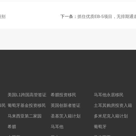
级别
下一条：
抓住优质EB-5项目，无排期通
美国L1跨国高管签证
希腊投资移民
马耳他永居移民
移民
葡萄牙基金投资移民
英国创新者签证
土耳其购房投资入籍
马来西亚第二家园
圣基茨入籍计划
多米尼克入籍计划
希腊
马耳他
葡萄牙