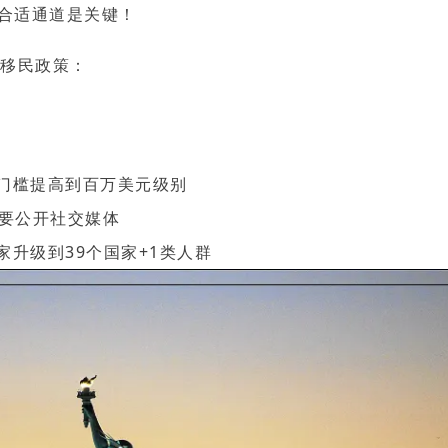
EVUS登记
合适通道是关键！
格林纳达入籍计
加急预约
新加坡EP
安提瓜入籍计划
民
紧移民政策：
马来西亚
中国香港
马来西亚第二家园
份门槛提高到百万美元级别
也要公开社交媒体
家升级到39个国家+1类人群