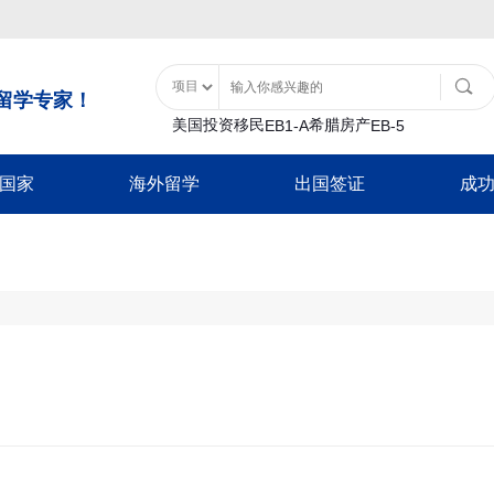
留学专家！
美国投资移民
希腊房产
EB1-A
EB-5
国家
海外留学
出国签证
成
土耳其购房入籍
泰国
移民类
大洋洲
美国特色服务
亚洲
非美签证类
美国留学
土耳其基金投资入籍
泰国精英签证
B1
瓦努阿图
移民经济担保规划
士耳其
加拿大配偶团聚签
日本
游签证-B2
新西兰
面签辅导
中国香港
加拿大商旅探亲签
香港留学
巴拿马
-B1
移民签证延期
韩国
新西兰配偶团聚签
日本经营管理签证
证
放弃绿卡
泰国
新西兰商旅探亲签
巴拿马投资移民
日本高度人才签证
澳洲留学
-F1
绿卡遗失
日本
澳洲配偶团聚签证
加勒比地区
签
NVC/领馆服务
新加坡
澳洲商旅探亲签证
韩国
英国留学
入境辅导
马来西亚
英国配偶团聚签证
圣基茨入籍计划
韩国公益存款移民
超龄保护
英国商旅探亲签证
圣卢西亚入籍计
豁免申请-I601
欧洲/申根签证
加拿大留学
多米尼克入籍计
新加坡