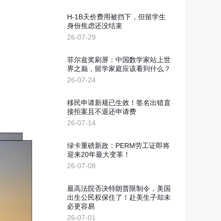
新西兰投资移民
划
H-1B天价费用被挡下，但留学生
几内亚比绍
身份焦虑还没结束
26-07-29
几内亚比绍永居移民
菲尔兹奖刷屏：中国数学家站上世
界之巅，留学家庭应该看到什么？
26-07-24
移民申请新规已生效！签名出错直
接拒案且不退还申请费
26-07-14
绿卡重磅新政：PERM劳工证即将
迎来20年最大变革！
26-07-08
最高法院否决特朗普限制令，美国
出生公民权保住了！赴美生子却未
必更容易
26-07-01