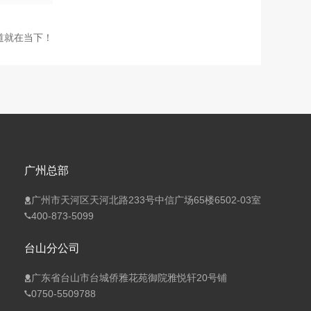
道就在当下！
广州总部
广州市天河区天河北路233号中信广场65楼6502-03室
400-873-5099
台山分公司
广东省台山市台城侨雅花苑御院雅悦轩20号铺
0750-5509788