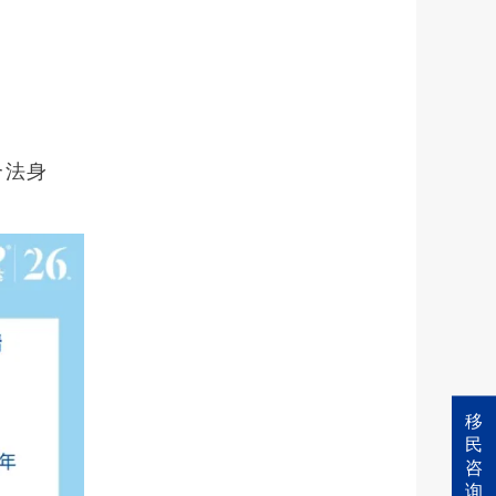
合法身
移
民
咨
询