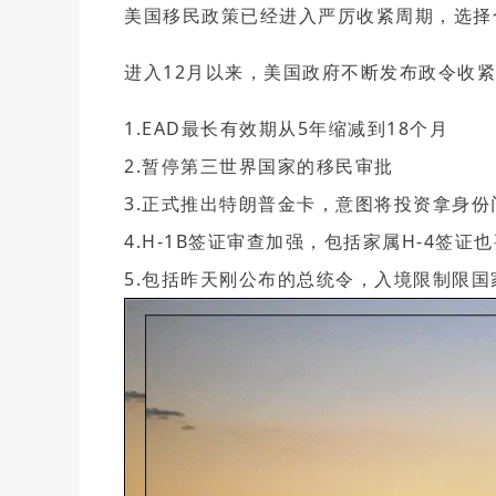
回美证-I131
塞浦路斯
美国移民政策已经进入严厉收紧周期，选择
马耳他
塞浦路斯永居投资移
进入12月以来，美国政府不断发布政令收
马耳他永居移民
土耳其
1.EAD最长有效期从5年缩减到18个月
2.暂停第三世界国家的移民审批
3.正式推出特朗普金卡，意图将投资拿身
4.H-1B签证审查加强，包括家属H-4签证
5.包括昨天刚公布的总统令，入境限制限国