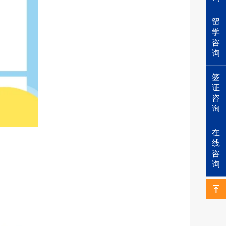
留
学
咨
询
签
证
咨
询
在
线
咨
询