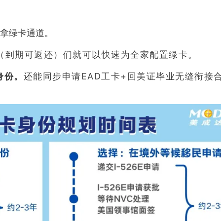
速拿绿卡通道。
（到期可返还）们就可以快速为全家配置绿卡。
身份。
还能同步申请EAD工卡+回美证毕业无缝衔接
24小时热线：
400-873-5099