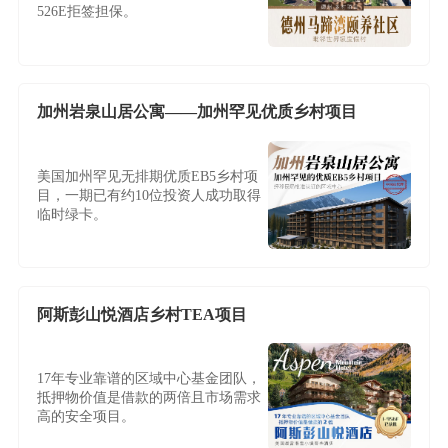
526E拒签担保。
加州岩泉山居公寓——加州罕见优质乡村项目
美国加州罕见无排期优质EB5乡村项
目，一期已有约10位投资人成功取得
临时绿卡。
阿斯彭山悦酒店乡村TEA项目
17年专业靠谱的区域中心基金团队，
抵押物价值是借款的两倍且市场需求
高的安全项目。