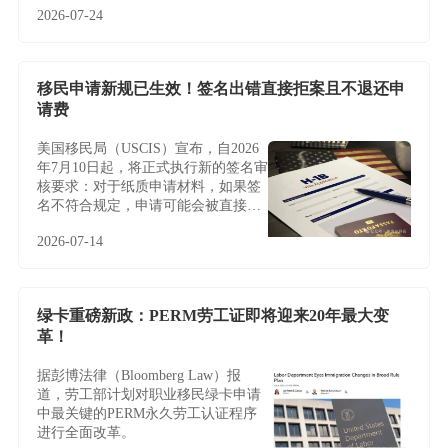
2026-07-24
了一层特别的意义。
移民申请新规已生效！签名出错直接拒案且不退还申
请费
美国移民局（USCIS）宣布，自2026
年7月10日起，将正式执行新的签名审
核要求：对于纸质申请材料，如果签
名不符合规定，申请可能会被直接拒
收或退回，且通常不会给予补签或修
2026-07-14
改机会。
绿卡重磅新政：PERM劳工证即将迎来20年最大变
革！
据彭博法律（Bloomberg Law）报
道，劳工部计划对职业移民绿卡申请
中最关键的PERM永久劳工认证程序
进行全面改革。