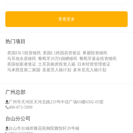
查看更多
热门项目
美国EB-5投资移民
美国L1跨国高管签证
希腊投资移民
马耳他永居移民
葡萄牙20万€捐赠移民
葡萄牙基金投资移民
英国创新者签证
土耳其购房投资入籍
日本经营管理签证
马来西亚第二家园
圣基茨入籍计划
多米尼克入籍计划
广州总部
广州市天河区天河北路233号中信广场65楼6502-03室
400-873-5099
台山分公司
台山市台城侨雅花苑御院雅悦轩20号铺