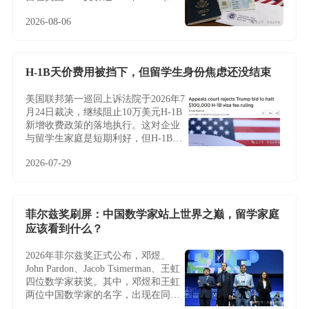
卡路径
2026-08-06
H-1B天价费用被挡下，但留学生身份焦虑还没结束
美国联邦第一巡回上诉法院于2026年7
月24日裁决，继续阻止10万美元H-1B
新增收费政策的落地执行。这对企业
与留学生家庭是短期利好，但H-1B制
度的根本性难题——名额稀缺、薪资
2026-07-29
加权抽签、雇主绑定与临时身份——
并未因此改变，越来越多家庭正将目
光转向不依赖雇主与抽签的EB-5投资
移民。
菲尔兹奖刷屏：中国数学家站上世界之巅，留学家庭
应该看到什么？
2026年菲尔兹奖正式公布，邓煜、
John Pardon、Jacob Tsimerman、王虹
四位数学家获奖。其中，邓煜和王虹
两位中国数学家的名字，出现在同一
届菲尔兹奖名单中，更让这条新闻多