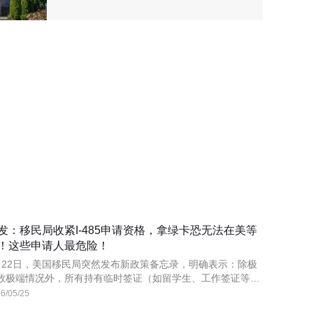
发：移民局收紧I-485申请资格，拿绿卡恐无法在美等
！这些申请人最危险！
月22日，美国移民局突然发布新政策备忘录，明确表示：除极
数极端情况外，所有持有临时签证（如留学生、工作签证等）
美的外国人，未来申请绿卡时，原则上必须回到原籍国面谈，
6/05/25
不再允许在美境内直接调整身份（I-485）！