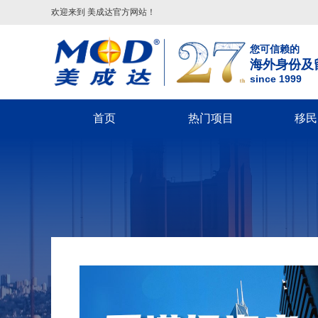
欢迎来到 美成达官方网站！
您可信赖的
海外身份及
since 1999
首页
热门项目
移民
葡萄牙
美国
美洲
美国移民类
欧洲
美国非
葡萄牙基金投资移民
美国
配偶团聚签证-F2A/CR1/IR1/K1
希腊
回美签证-S
美国EB-5投资移民
葡萄牙20万€捐赠移民
巴拿马
子女申请父母团聚签证-IR5
马耳他
美国探亲/旅
美国EB-1A杰出人才移民
圣卢西亚
父母申请子女团聚签证
英国
美国商务签证
美国EB-1C跨国高管移民
英国
圣基茨
兄弟姐妹团聚签证-F4
葡萄牙
美国工作签
美国NIW国家利益豁免移民
格林纳达
美国EB-1A/NIW人才移民
塞浦路斯
美国学生签证
英国创新者签证
美国L1跨国高管工签
多米尼克
美国EB-5投资移民
匈牙利
十年签证续
匈牙利
希腊
安提瓜
美国EB3/EW3劳工移民
美国V92团聚签证
匈牙利长居计划
希腊购房移民
境内调整绿卡-I485
希腊基金投资移民