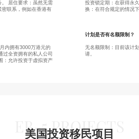
。 居住要求：虽然无需
投资锁定期：在获得永久
紧密联系，例如在香港有
换：在符合规定的情况
咨询请扫二微码
计划是否有名额限制？
预约咨询
费获取资料
内拥有3000万港元的
无名额限制：目前该计
通过全资拥有的私人公司
请。
围：允许投资于虚拟资产
EB-5 PROJECTS
美国投资移民项目