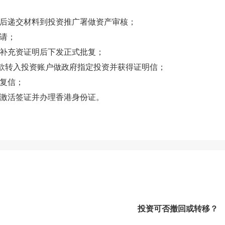
件后递交材料到投资推广署做资产审核；
请；
，补充资证明后下发正式批复；
资款转入投资账户做政府指定投资并获得证明信；
复信；
境激活签证并办理香港身份证。
24小时热线：
400-873-5099
获取免费评估
投资可否撤回或转移？