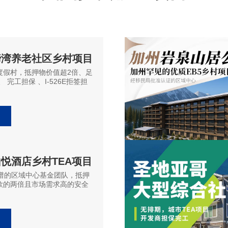
蹄湾养老社区乡村项目
度假村，抵押物价值超2倍、足
 完工担保 、I-526E拒签担
悦酒店乡村TEA项目
靠谱的区域中心基金团队，抵押
款的两倍且市场需求高的安全