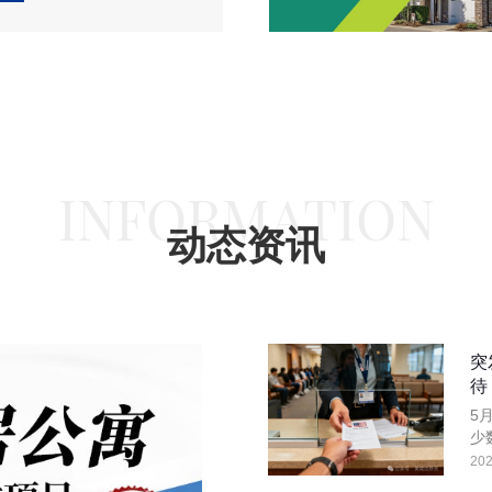
INFORMATION
动态资讯
突
待
5
少
在
202
而