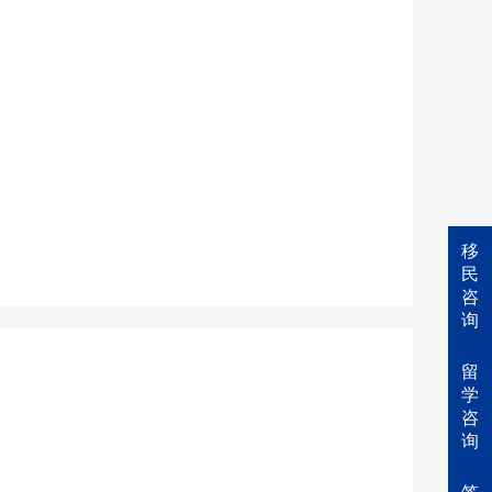
移
民
咨
询
留
学
咨
询