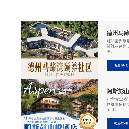
德州马
毗邻世界级
额就业创造 、
保。
查看详情
阿斯彭山
17年专业
物价值是借
项目。
查看详情