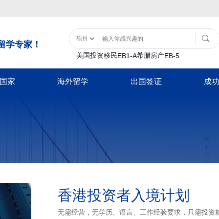
留学专家！
美国投资移民
希腊房产
EB1-A
EB-5
国家
海外留学
出国签证
成
土耳其购房入籍
泰国
移民类
大洋洲
美国特色服务
亚洲
非美签证类
美国留学
土耳其基金投资入籍
泰国精英签证
B1
瓦努阿图
移民经济担保规划
士耳其
加拿大配偶团聚签
日本
游签证-B2
新西兰
面签辅导
中国香港
加拿大商旅探亲签
香港留学
巴拿马
-B1
移民签证延期
韩国
新西兰配偶团聚签
日本经营管理签证
证
放弃绿卡
泰国
新西兰商旅探亲签
巴拿马投资移民
日本高度人才签证
澳洲留学
-F1
绿卡遗失
日本
澳洲配偶团聚签证
加勒比地区
签
NVC/领馆服务
新加坡
澳洲商旅探亲签证
韩国
英国留学
入境辅导
马来西亚
英国配偶团聚签证
香港投资者入境计划
圣基茨入籍计划
韩国公益存款移民
超龄保护
英国商旅探亲签证
圣卢西亚入籍计
豁免申请-I601
欧洲/申根签证
无需经营，无学历、语言、工作经验要求，只需投资
加拿大留学
多米尼克入籍计
新加坡