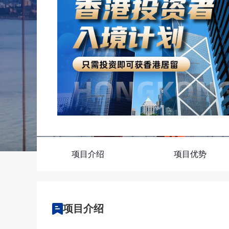
回美证-I131
塞浦路斯
马耳他
塞浦路斯永居投资移
马耳他永居移民
土耳其
项目介绍
项目优势
项目介绍