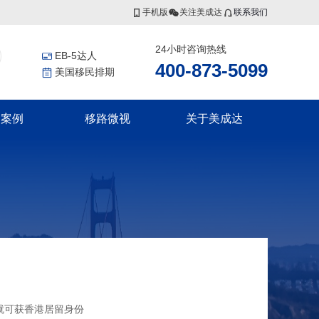
手机版
关注美成达
联系我们
24小时咨询热线
EB-5达人
400-873-5099
美国移民排期
功案例
移路微视
关于美成达
香港投资者入境计划
非洲
更多服务
联系我们
香港高端人才通行证计划
证
几内亚比绍
美国公民海外出生报告
香港优秀人才计划
证
移民税务规划
集团介绍
香港输入内地人才计划
证
香港劳工
证
瓦努阿图
集团风采
瓦努阿图永居移民
瓦努阿图投资入籍计划
新西兰
划
就可获香港居留身份
划