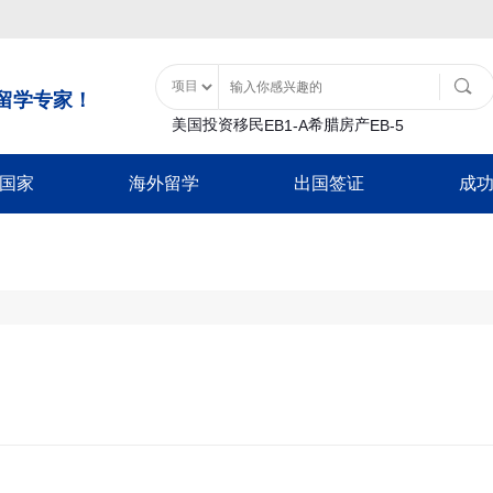
留学专家！
美国投资移民
希腊房产
EB1-A
EB-5
国家
海外留学
出国签证
成
土耳其购房入籍
泰国
移民类
大洋洲
美国特色服务
亚洲
非美签证类
美国留学
土耳其基金投资入籍
泰国精英签证
B1
瓦努阿图
移民经济担保规划
士耳其
加拿大配偶团聚签
日本
游签证-B2
新西兰
面签辅导
中国香港
加拿大商旅探亲签
香港留学
巴拿马
-B1
移民签证延期
韩国
新西兰配偶团聚签
日本经营管理签证
证
放弃绿卡
泰国
新西兰商旅探亲签
巴拿马投资移民
日本高度人才签证
澳洲留学
-F1
绿卡遗失
日本
澳洲配偶团聚签证
加勒比地区
签
NVC/领馆服务
新加坡
澳洲商旅探亲签证
韩国
英国留学
入境辅导
马来西亚
英国配偶团聚签证
圣基茨入籍计划
韩国公益存款移民
超龄保护
英国商旅探亲签证
圣卢西亚入籍计
豁免申请-I601
欧洲/申根签证
加拿大留学
多米尼克入籍计
新加坡