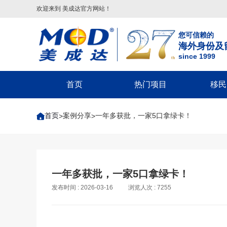
欢迎来到 美成达官方网站！
您可信赖的
海外身份及
since 1999
首页
热门项目
移民
葡萄牙
美国
美洲
美国移民类
欧洲
美国非
首页
案例分享
一年多获批，一家5口拿绿卡！
>
>
葡萄牙基金投资移民
美国
配偶团聚签证-F2A/CR1/IR1/K1
希腊
回美签证-S
美国EB-5投资移民
葡萄牙20万€捐赠移民
巴拿马
子女申请父母团聚签证-IR5
马耳他
美国探亲/旅
美国EB-1A杰出人才移民
圣卢西亚
父母申请子女团聚签证
英国
美国商务签证
美国EB-1C跨国高管移民
英国
圣基茨
兄弟姐妹团聚签证-F4
葡萄牙
美国工作签
美国NIW国家利益豁免移民
格林纳达
美国EB-1A/NIW人才移民
塞浦路斯
美国学生签证
英国创新者签证
一年多获批，一家5口拿绿卡！
美国L1跨国高管工签
多米尼克
美国EB-5投资移民
匈牙利
十年签证续
发布时间 : 2026-03-16
浏览人次 : 7255
匈牙利
希腊
安提瓜
美国EB3/EW3劳工移民
美国V92团聚签证
匈牙利长居计划
希腊购房移民
境内调整绿卡-I485
希腊基金投资移民