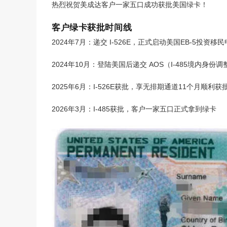
回美证-I131
塞浦路斯
热烈祝贺美成达客户一家五口成功获批美国绿卡！
马耳他
塞浦路斯永居投资移
客户绿卡获批时间线
马耳他永居移民
土耳其
2024年7月：递交 I-526E，正式启动美国EB-5投资移
2024年10月：登陆美国后递交 AOS（I-485境内身
2025年6月：I-526E获批，享无排期通道11个月顺利获
2026年3月：I-485获批，客户一家五口正式拿到绿卡