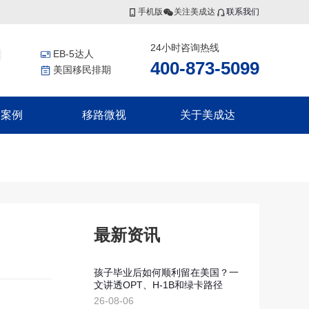
手机版
关注美成达
联系我们
24小时咨询热线
EB-5达人
400-873-5099
美国移民排期
功案例
移路微视
关于美成达
香港投资者入境计划
非洲
更多服务
联系我们
香港高端人才通行证计划
证
几内亚比绍
美国公民海外出生报告
香港优秀人才计划
证
移民税务规划
集团介绍
香港输入内地人才计划
证
香港劳工
证
瓦努阿图
集团风采
最新资讯
瓦努阿图永居移民
瓦努阿图投资入籍计划
孩子毕业后如何顺利留在美国？一
文讲透OPT、H-1B和绿卡路径
新西兰
划
26-08-06
划