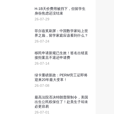
新西兰投资移民
划
H-1B天价费用被挡下，但留学生
几内亚比绍
身份焦虑还没结束
26-07-29
几内亚比绍永居移民
菲尔兹奖刷屏：中国数学家站上世
界之巅，留学家庭应该看到什么？
26-07-24
移民申请新规已生效！签名出错直
接拒案且不退还申请费
26-07-14
绿卡重磅新政：PERM劳工证即将
迎来20年最大变革！
26-07-08
最高法院否决特朗普限制令，美国
出生公民权保住了！赴美生子却未
必更容易
26-07-01