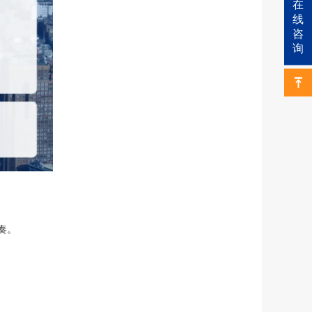
在
线
咨
询
奏。