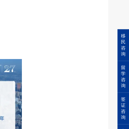
移
民
咨
询
留
学
咨
询
签
证
咨
询