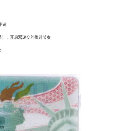
EVUS登记
格林纳达入籍计
加急预约
新加坡EP
安提瓜入籍计划
民
马来西亚
中国香港
民申请
马来西亚第二家园
份调整），开启双递交的推进节奏
批