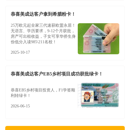
恭喜美成达客户拿到希腊粉卡！
25万欧元起全家三代速获欧盟永居！
无语言、学历要求，9-12个月获批，
房产可出租收益，子女可享华侨生身
份低分入读985\211名校！
2025-10-17
恭喜美成达客户EB5乡村项目成功获批绿卡！
恭喜EB5乡村项目投资人，F1学签顺
利转绿卡！
2026-06-15