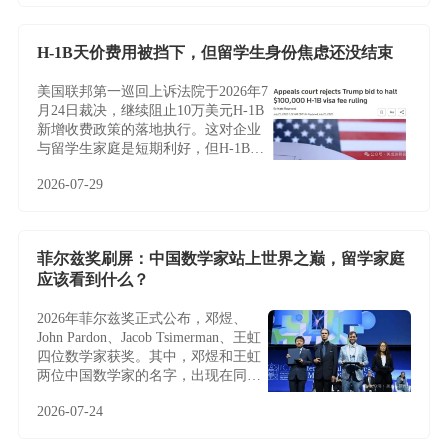
H-1B天价费用被挡下，但留学生身份焦虑还没结束
美国联邦第一巡回上诉法院于2026年7
月24日裁决，继续阻止10万美元H-1B
新增收费政策的落地执行。这对企业
与留学生家庭是短期利好，但H-1B制
度的根本性难题——名额稀缺、薪资
2026-07-29
加权抽签、雇主绑定与临时身份——
并未因此改变，越来越多家庭正将目
光转向不依赖雇主与抽签的EB-5投资
移民。
菲尔兹奖刷屏：中国数学家站上世界之巅，留学家庭
应该看到什么？
2026年菲尔兹奖正式公布，邓煜、
John Pardon、Jacob Tsimerman、王虹
四位数学家获奖。其中，邓煜和王虹
两位中国数学家的名字，出现在同一
届菲尔兹奖名单中，更让这条新闻多
2026-07-24
了一层特别的意义。