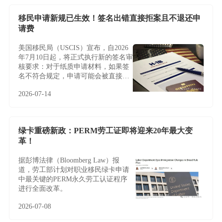
移民申请新规已生效！签名出错直接拒案且不退还申
请费
美国移民局（USCIS）宣布，自2026
年7月10日起，将正式执行新的签名审
核要求：对于纸质申请材料，如果签
名不符合规定，申请可能会被直接拒
收或退回，且通常不会给予补签或修
2026-07-14
改机会。
绿卡重磅新政：PERM劳工证即将迎来20年最大变
革！
据彭博法律（Bloomberg Law）报
道，劳工部计划对职业移民绿卡申请
中最关键的PERM永久劳工认证程序
进行全面改革。
2026-07-08