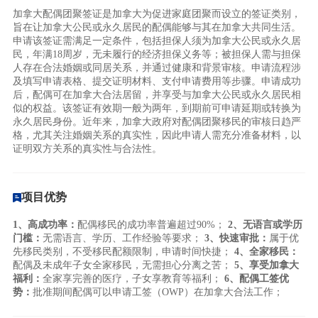
加拿大配偶团聚签证是加拿大为促进家庭团聚而设立的签证类别，
旨在让加拿大公民或永久居民的配偶能够与其在加拿大共同生活。
申请该签证需满足一定条件，包括担保人须为加拿大公民或永久居
民，年满18周岁，无未履行的经济担保义务等；被担保人需与担保
人存在合法婚姻或同居关系，并通过健康和背景审核。申请流程涉
及填写申请表格、提交证明材料、支付申请费用等步骤。申请成功
后，配偶可在加拿大合法居留，并享受与加拿大公民或永久居民相
似的权益。该签证有效期一般为两年，到期前可申请延期或转换为
永久居民身份。近年来，加拿大政府对配偶团聚移民的审核日趋严
格，尤其关注婚姻关系的真实性，因此申请人需充分准备材料，以
证明双方关系的真实性与合法性。
项目优势
1、高成功率：
配偶移民的成功率普遍超过90%；
2、无语言或学历
门槛：
无需语言、学历、工作经验等要求；
3、快速审批：
属于优
先移民类别，不受移民配额限制，申请时间快捷；
4、全家移民：
配偶及未成年子女全家移民，无需担心分离之苦；
5、享受加拿大
福利：
全家享完善的医疗，子女享教育等福利；
6、配偶工签优
势：
批准期间配偶可以申请工签（OWP）在加拿大合法工作；