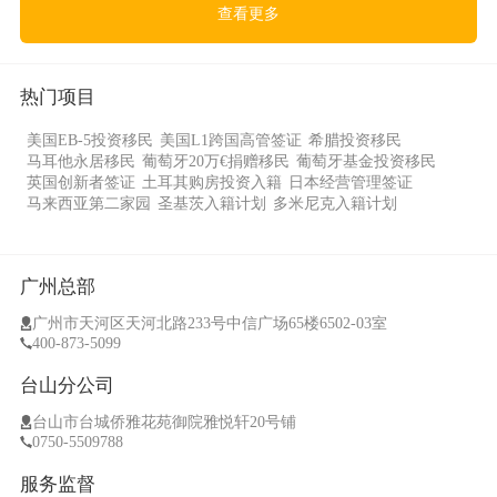
查看更多
热门项目
美国EB-5投资移民
美国L1跨国高管签证
希腊投资移民
马耳他永居移民
葡萄牙20万€捐赠移民
葡萄牙基金投资移民
英国创新者签证
土耳其购房投资入籍
日本经营管理签证
马来西亚第二家园
圣基茨入籍计划
多米尼克入籍计划
广州总部
广州市天河区天河北路233号中信广场65楼6502-03室
400-873-5099
台山分公司
台山市台城侨雅花苑御院雅悦轩20号铺
0750-5509788
服务监督