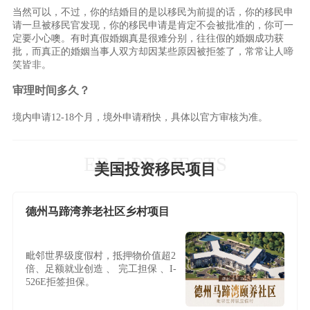
当然可以，不过，你的结婚目的是以移民为前提的话，你的移民申
请一旦被移民官发现，你的移民申请是肯定不会被批准的，你可一
定要小心噢。有时真假婚姻真是很难分别，往往假的婚姻成功获
批，而真正的婚姻当事人双方却因某些原因被拒签了，常常让人啼
笑皆非。
审理时间多久？
境内申请12-18个月，境外申请稍快，具体以官方审核为准。
EB-5 PROJECTS
美国投资移民项目
德州马蹄湾养老社区乡村项目
毗邻世界级度假村，抵押物价值超2
倍、足额就业创造 、 完工担保 、I-
526E拒签担保。