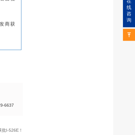
在
线
咨
询
发商获
-6637
批I-526E！