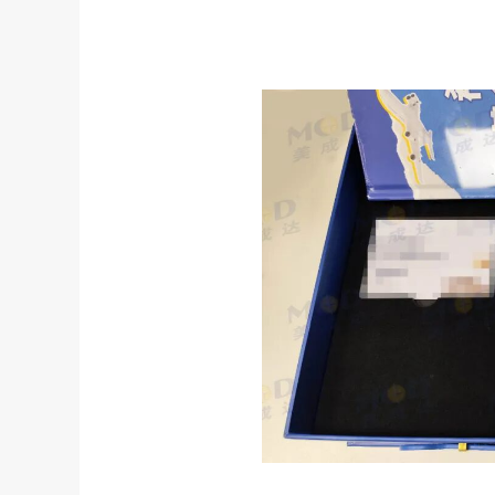
回美证-I131
塞浦路斯
马耳他
塞浦路斯永居投资移
马耳他永居移民
土耳其