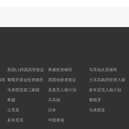
美国L1跨国高管签证
希腊投资移民
马耳他永居移民
移民
葡萄牙基金投资移民
英国创新者签证
土耳其购房投资入籍
马来西亚第二家园
圣基茨入籍计划
多米尼克入籍计划
希腊
马耳他
葡萄牙
土耳其
日本
马来西亚
多米尼克
中国香港