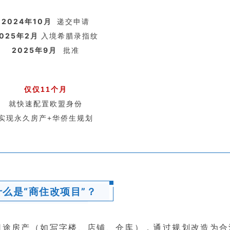
2024年10月
递交申请
025年2月
入境希腊录指纹
2025年9月
批准
24小时热线：
仅仅11个月
400-873-5099
就快速配置欧盟身份
实现永久房产+华侨生规划
获取免费评估
什么是“商住改项目”？
用途房产（如写字楼、店铺、仓库），通过规划改造为合