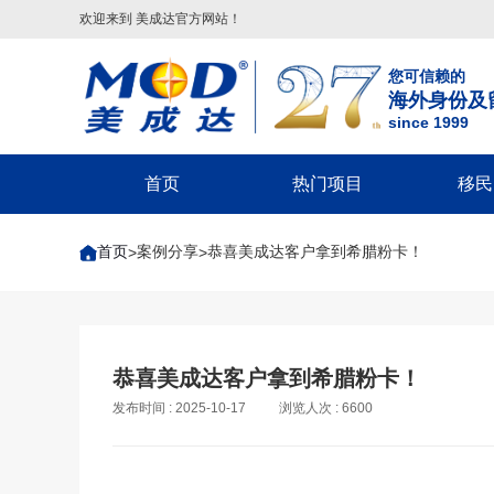
欢迎来到 美成达官方网站！
您可信赖的
海外身份及
since 1999
首页
热门项目
移民
葡萄牙
美国
美洲
美国移民类
欧洲
美国非
首页
案例分享
恭喜美成达客户拿到希腊粉卡！
>
>
葡萄牙基金投资移民
美国
配偶团聚签证-F2A/CR1/IR1/K1
希腊
回美签证-S
美国EB-5投资移民
葡萄牙20万€捐赠移民
巴拿马
子女申请父母团聚签证-IR5
马耳他
美国探亲/旅
美国EB-1A杰出人才移民
圣卢西亚
父母申请子女团聚签证
英国
美国商务签证
美国EB-1C跨国高管移民
英国
圣基茨
兄弟姐妹团聚签证-F4
葡萄牙
美国工作签
美国NIW国家利益豁免移民
格林纳达
美国EB-1A/NIW人才移民
塞浦路斯
美国学生签证
英国创新者签证
恭喜美成达客户拿到希腊粉卡！
美国L1跨国高管工签
多米尼克
美国EB-5投资移民
匈牙利
十年签证续
发布时间 : 2025-10-17
浏览人次 : 6600
匈牙利
希腊
安提瓜
美国EB3/EW3劳工移民
美国V92团聚签证
匈牙利长居计划
希腊购房移民
境内调整绿卡-I485
希腊基金投资移民