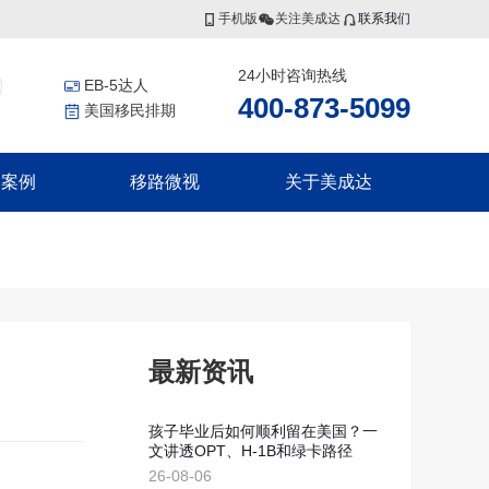
手机版
关注美成达
联系我们
24小时咨询热线
EB-5达人
400-873-5099
美国移民排期
功案例
移路微视
关于美成达
香港投资者入境计划
非洲
更多服务
联系我们
香港高端人才通行证计划
证
几内亚比绍
美国公民海外出生报告
香港优秀人才计划
证
移民税务规划
集团介绍
香港输入内地人才计划
证
香港劳工
证
瓦努阿图
集团风采
最新资讯
瓦努阿图永居移民
瓦努阿图投资入籍计划
孩子毕业后如何顺利留在美国？一
文讲透OPT、H-1B和绿卡路径
新西兰
划
26-08-06
划