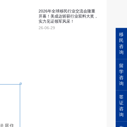
2026年全球移民行业交流会隆重
开幕！美成达斩获行业双料大奖，
实力见证领军风采！
26-06-29
移
民
咨
询
留
学
咨
询
签
证
咨
询
法居住