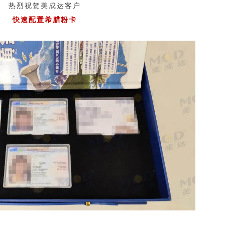
EVUS登记
热烈祝贺美成达客户
格林纳达入籍计
加急预约
新加坡EP
安提瓜入籍计划
快速配置希腊粉卡
民
马来西亚
中国香港
马来西亚第二家园