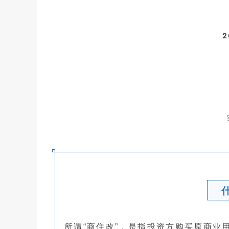
2
在线
预约
所谓“商住改”，是指投资方购买原商业