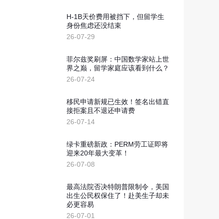
新西兰投资移民
划
H-1B天价费用被挡下，但留学生
几内亚比绍
身份焦虑还没结束
26-07-29
几内亚比绍永居移民
菲尔兹奖刷屏：中国数学家站上世
界之巅，留学家庭应该看到什么？
26-07-24
移民申请新规已生效！签名出错直
接拒案且不退还申请费
26-07-14
绿卡重磅新政：PERM劳工证即将
迎来20年最大变革！
26-07-08
最高法院否决特朗普限制令，美国
出生公民权保住了！赴美生子却未
必更容易
26-07-01