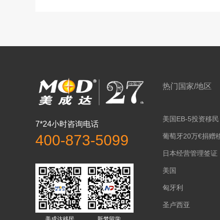
热门国家/地区
美国EB-5投资移民
7*24小时咨询电话
葡萄牙20万€捐赠
400-873-5099
日本经营管理签证
美国
匈牙利
圣卢西亚
美成达移民
新梦留学