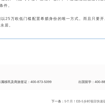
咨询请扫二微码
预约咨询
格条件。
费获取资料
以25万欧低门槛配置希腊身份的唯一方式。而且只要开
请永居。
亲属移民及商旅签证：400-873-5099
出国留学：400-889
下一条：
5个月！EB-5乡村项目快速获