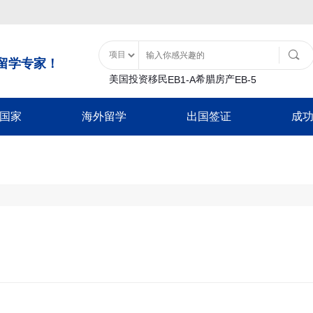
留学专家！
美国投资移民
希腊房产
EB1-A
EB-5
国家
海外留学
出国签证
成
土耳其购房入籍
泰国
移民类
大洋洲
美国特色服务
亚洲
非美签证类
美国留学
土耳其基金投资入籍
泰国精英签证
B1
瓦努阿图
移民经济担保规划
士耳其
加拿大配偶团聚签
日本
游签证-B2
新西兰
面签辅导
中国香港
加拿大商旅探亲签
香港留学
巴拿马
-B1
移民签证延期
韩国
新西兰配偶团聚签
日本经营管理签证
证
放弃绿卡
泰国
新西兰商旅探亲签
巴拿马投资移民
日本高度人才签证
澳洲留学
-F1
绿卡遗失
日本
澳洲配偶团聚签证
加勒比地区
签
NVC/领馆服务
新加坡
澳洲商旅探亲签证
韩国
英国留学
入境辅导
马来西亚
英国配偶团聚签证
圣基茨入籍计划
韩国公益存款移民
超龄保护
英国商旅探亲签证
圣卢西亚入籍计
豁免申请-I601
欧洲/申根签证
加拿大留学
多米尼克入籍计
新加坡