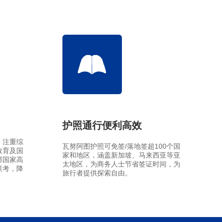
新西兰投资移民
划
几内亚比绍
几内亚比绍永居移民
护照通行便利高效
，注重综
瓦努阿图护照可免签/落地签超100个国
教育及国
家和地区，涵盖新加坡、马来西亚等亚
邦国家高
太地区，为商务人士节省签证时间，为
联考，降
旅行者提供探索自由。