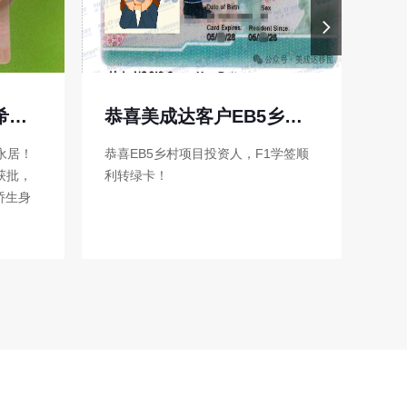
恭喜美成达客户EB5乡村项目成功获批绿卡！
一年多获批，一家5口拿绿卡！
学签顺
热烈祝贺美成达客户一家五口成功获
选择
批美国绿卡！
批抢
本金