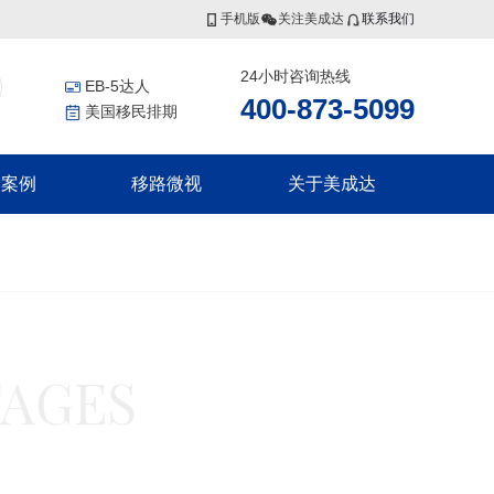
手机版
关注美成达
联系我们
24小时咨询热线
EB-5达人
400-873-5099
美国移民排期
功案例
移路微视
关于美成达
香港投资者入境计划
非洲
更多服务
联系我们
香港高端人才通行证计划
证
几内亚比绍
美国公民海外出生报告
香港优秀人才计划
证
移民税务规划
集团介绍
香港输入内地人才计划
证
香港劳工
证
瓦努阿图
集团风采
TAGES
瓦努阿图永居移民
瓦努阿图投资入籍计划
新西兰
划
划