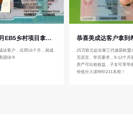
恭喜美成达客户拿到希腊粉卡！
欧元起全家三代速获欧盟永居！
恭喜EB5乡村项目投资人，F1
、学历要求，9-12个月获批，
利转绿卡！
出租收益，子女可享华侨生身
读985\211名校！