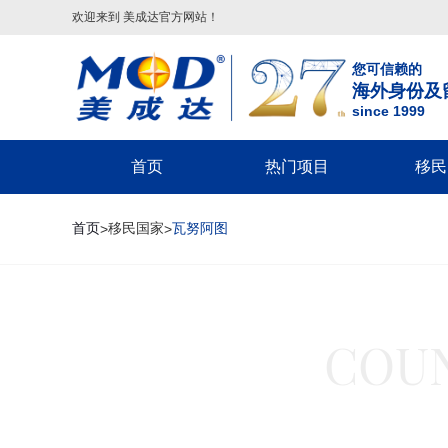
欢迎来到 美成达官方网站！
您可信赖的
海外身份及
since 1999
首页
热门项目
移民
葡萄牙
美国
美洲
美国移民类
欧洲
美国非
首页
移民国家
瓦努阿图
>
>
葡萄牙基金投资移民
美国
配偶团聚签证-F2A/CR1/IR1/K1
希腊
回美签证-S
美国EB-5投资移民
葡萄牙20万€捐赠移民
巴拿马
子女申请父母团聚签证-IR5
马耳他
美国探亲/旅
美国EB-1A杰出人才移民
圣卢西亚
父母申请子女团聚签证
英国
美国商务签证
美国EB-1C跨国高管移民
英国
圣基茨
兄弟姐妹团聚签证-F4
葡萄牙
美国工作签
美国NIW国家利益豁免移民
格林纳达
美国EB-1A/NIW人才移民
塞浦路斯
美国学生签证
英国创新者签证
COUN
美国L1跨国高管工签
多米尼克
美国EB-5投资移民
匈牙利
十年签证续
匈牙利
希腊
安提瓜
美国EB3/EW3劳工移民
美国V92团聚签证
匈牙利长居计划
希腊购房移民
境内调整绿卡-I485
希腊基金投资移民