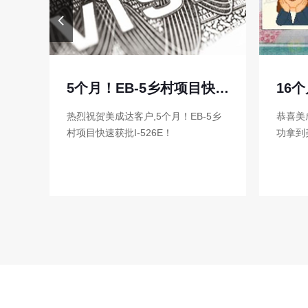
5个月！EB-5乡村项目快速获批I-526E！
16个月EB5乡村项目拿到绿卡！
5乡
恭喜美成达客户，仅用16个月，就成
25万
功拿到美国绿卡
无语言
房产可
份低分入