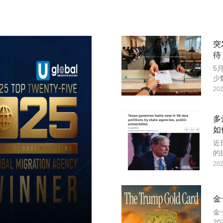
突
待
5
少
在
202
而
多
如
24小时热线：
400-873-5099
近
的
终
202
获取免费评估
金
金
2