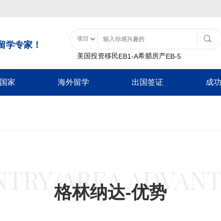
留学专家！
美国投资移民
希腊房产
EB1-A
EB-5
国家
海外留学
出国签证
成
土耳其购房入籍
泰国
移民类
大洋洲
美国特色服务
亚洲
非美签证类
美国留学
土耳其基金投资入籍
泰国精英签证
B1
瓦努阿图
移民经济担保规划
士耳其
加拿大配偶团聚签
日本
游签证-B2
新西兰
面签辅导
中国香港
加拿大商旅探亲签
香港留学
巴拿马
-B1
移民签证延期
韩国
新西兰配偶团聚签
日本经营管理签证
证
放弃绿卡
泰国
新西兰商旅探亲签
巴拿马投资移民
日本高度人才签证
澳洲留学
-F1
绿卡遗失
日本
澳洲配偶团聚签证
TRY/AREA ADVAN
加勒比地区
签
NVC/领馆服务
新加坡
澳洲商旅探亲签证
韩国
格林纳达-优势
英国留学
入境辅导
马来西亚
英国配偶团聚签证
圣基茨入籍计划
韩国公益存款移民
超龄保护
英国商旅探亲签证
圣卢西亚入籍计
豁免申请-I601
欧洲/申根签证
加拿大留学
多米尼克入籍计
新加坡