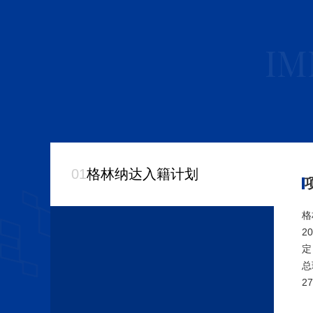
IM
01
格林纳达入籍计划
格
2
定
总
2