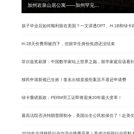
美成达三年蝉联全球移民 TOP25
孩子毕业后如何顺利留在美国？一文讲透OPT、H-1B和绿卡
移民
免
H-1B天价费用被挡下，但留学生身份焦虑还没结束
菲尔兹奖刷屏：中国数学家站上世界之巅，留学家庭应该看
移民申请新规已生效！签名出错直接拒案且不退还申请费
绿卡重磅新政：PERM劳工证即将迎来20年最大变革！
最高法院否决特朗普限制令，美国出生公民权保住了！赴美
2026年全球移民行业交流会隆重开幕！美成达斩获行业双料