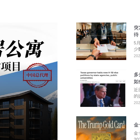
突
待
5
少
在
202
而
多
如
24小时热线：
400-873-5099
近
的
终
202
获取免费评估
金
金
2