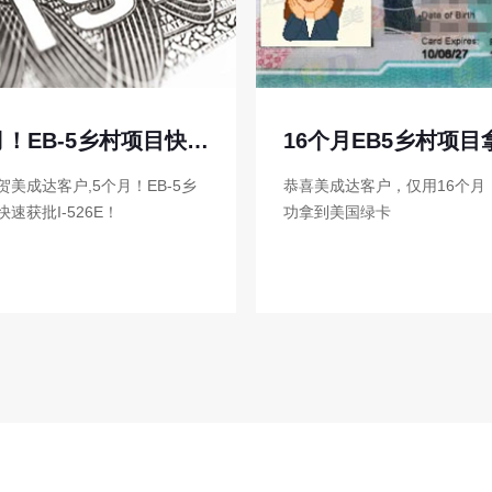
16个月EB5乡村项目拿到绿卡！
成达客户，仅用16个月，就成
25万欧元起全家三代速获欧盟
美国绿卡
无语言、学历要求，9-12个月
房产可出租收益，子女可享华
份低分入读985\211名校！