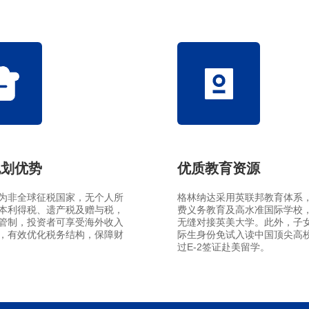
EVUS登记
格林纳达入籍计
加急预约
新加坡EP
安提瓜入籍计划
民
马来西亚
中国香港
马来西亚第二家园
规划优势
优质教育资源
为非全球征税国家，无个人所
格林纳达采用英联邦教育体系
本利得税、遗产税及赠与税，
费义务教育及高水准国际学校
管制，投资者可享受海外收入
无缝对接英美大学。此外，子
，有效优化税务结构，保障财
际生身份免试入读中国顶尖高
过E-2签证赴美留学。