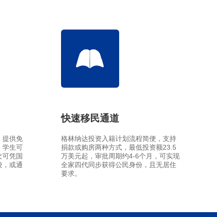
新西兰投资移民
划
几内亚比绍
几内亚比绍永居移民
快速移民通道
，提供免
格林纳达投资入籍计划流程简便，支持
，学生可
捐款或购房两种方式，最低投资额23.5
女可凭国
万美元起，审批周期约4-6个月，可实现
校，或通
全家四代同步获得公民身份，且无居住
要求。