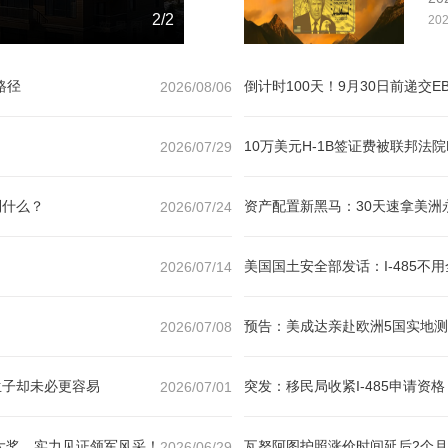
C
1/2
202
路径
倒计时100天！9月30日前递交E
2026/08/06
咨询请扫二微码
预约咨询
费获取资料
10万美元H-1B签证费被联邦
2026/07/29
到什么？
资产配置新黑马：30天速拿美
2026/07/24
美国国土安全部发话：I-485
2026/07/14
预告：美成达亲赴欧洲5国实地测
2026/07/08
生子却未必更容易
突发：移民局收紧I-485申请
2026/07/01
大奖，实力见证领军风采！
瓦努阿图护照涨价时间延后2个月
2026/06/29