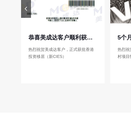
获批香港投资移居（新CIES）
5个月！EB-5乡村项目快速获批I-526E！
香港
热烈祝贺美成达客户,5个月！EB-5乡
恭喜美
村项目快速获批I-526E！
功拿到