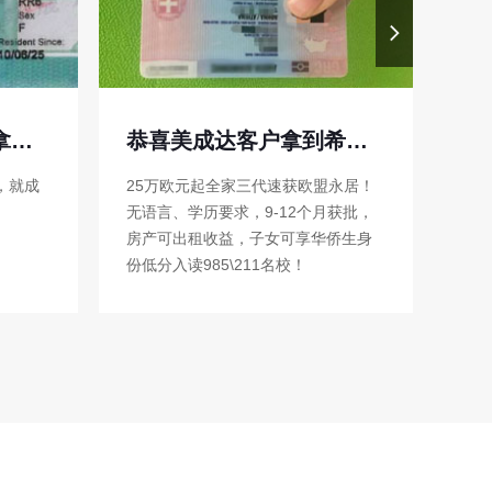
恭喜美成达客户拿到希腊粉卡！
恭喜美成达客户EB5乡村项目成功获批绿卡！
永居！
恭喜EB5乡村项目投资人，F1学签顺
热烈
获批，
利转绿卡！
批美
侨生身