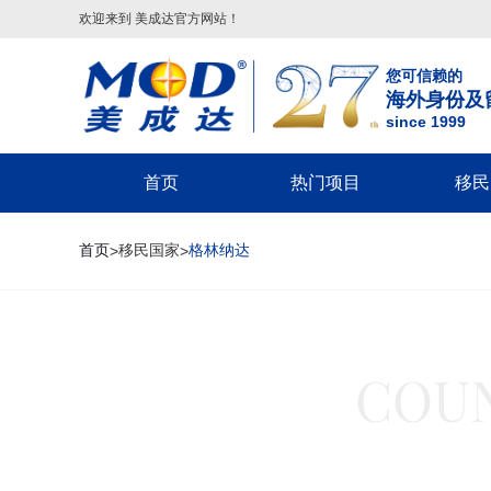
欢迎来到 美成达官方网站！
您可信赖的
海外身份及
since 1999
首页
热门项目
移民
葡萄牙
美国
美洲
美国移民类
欧洲
美国非
首页
移民国家
格林纳达
>
>
葡萄牙基金投资移民
美国
配偶团聚签证-F2A/CR1/IR1/K1
希腊
回美签证-S
美国EB-5投资移民
葡萄牙20万€捐赠移民
巴拿马
子女申请父母团聚签证-IR5
马耳他
美国探亲/旅
美国EB-1A杰出人才移民
圣卢西亚
父母申请子女团聚签证
英国
美国商务签证
美国EB-1C跨国高管移民
英国
圣基茨
兄弟姐妹团聚签证-F4
葡萄牙
美国工作签
美国NIW国家利益豁免移民
格林纳达
美国EB-1A/NIW人才移民
塞浦路斯
美国学生签证
英国创新者签证
COUN
美国L1跨国高管工签
多米尼克
美国EB-5投资移民
匈牙利
十年签证续
匈牙利
希腊
安提瓜
美国EB3/EW3劳工移民
美国V92团聚签证
匈牙利长居计划
希腊购房移民
境内调整绿卡-I485
希腊基金投资移民