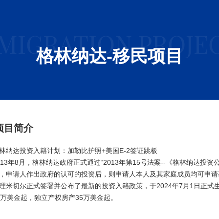
MIGRATION PROJE
格林纳达-移民项目
项目简介
林纳达投资入籍计划：加勒比护照+美国E-2签证跳板
013年8月，格林纳达政府正式通过“2013年第15号法案--《格林纳达
，申请人作出政府的认可的投资后，则申请人本人及其家庭成员均可申请获
理米切尔正式签署并公布了最新的投资入籍政策，于2024年7月1日正式
7万美金起，独立产权房产35万美金起。