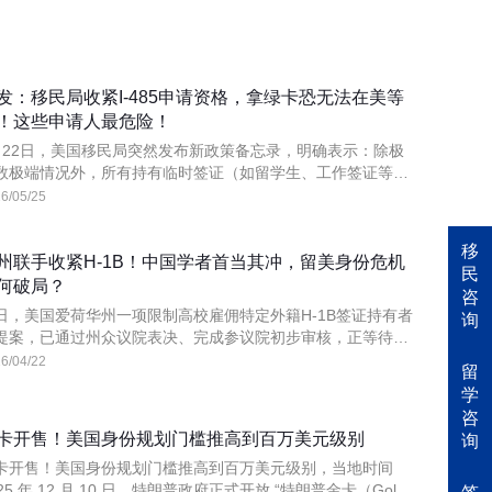
发：移民局收紧I-485申请资格，拿绿卡恐无法在美等
！这些申请人最危险！
月22日，美国移民局突然发布新政策备忘录，明确表示：除极
数极端情况外，所有持有临时签证（如留学生、工作签证等）
美的外国人，未来申请绿卡时，原则上必须回到原籍国面谈，
6/05/25
不再允许在美境内直接调整身份（I-485）！
移
州联手收紧H-1B！中国学者首当其冲，留美身份危机
民
何破局？
咨
日，美国爱荷华州一项限制高校雇佣特定外籍H-1B签证持有者
询
提案，已通过州众议院表决、完成参议院初步审核，正等待最
投票，通过概率极高。
6/04/22
留
学
咨
卡开售！美国身份规划门槛推高到百万美元级别
询
卡开售！美国身份规划门槛推高到百万美元级别，当地时间
025 年 12 月 10 日，特朗普政府正式开放 “特朗普金卡（Gold