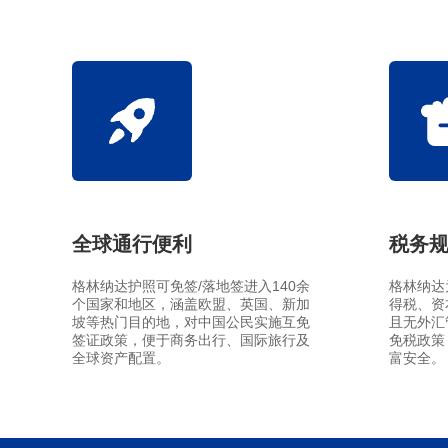
回美证-I131
塞浦路斯
马耳他
塞浦路斯永居投资移
马耳他永居移民
土耳其
全球通行便利
税务
格林纳达护照可免签/落地签进入140余
格林纳达
个国家和地区，涵盖欧盟、英国、新加
得税、资
坡等热门目的地，对中国公民实施互免
且无外汇
签证政策，便于商务出行、国际旅行及
免税政策
全球资产配置。
富安全。