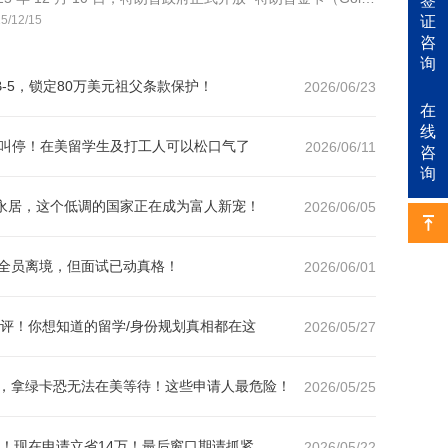
签
ard）” 的线上申请入口。
证
5/12/15
咨
询
B-5，锁定80万美元祖父条款保护！
2026/06/23
在
线
法院叫停！在美留学生及打工人可以松口气了
2026/06/11
咨
询
洲永居，这个低调的国家正在成为富人新宠！
2026/06/05
不用全员离境，但面试已动真格！
2026/06/01
评！你想知道的留学/身份规划真相都在这
2026/05/27
资格，拿绿卡恐无法在美等待！这些申请人最危险！
2026/05/25
！现在申请立省14万！最后窗口期请抓紧
2026/05/22