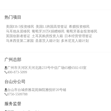
热门项目
美国EB-5投资移民
美国L1跨国高管签证
希腊投资移民
马耳他永居移民
葡萄牙20万€捐赠移民
葡萄牙基金投资移民
英国创新者签证
土耳其购房投资入籍
日本经营管理签证
马来西亚第二家园
圣基茨入籍计划
多米尼克入籍计划
广州总部
广州市天河区天河北路233号中信广场65楼6502-03室
400-873-5099
台山分公司
台山市台城侨雅花苑御院雅悦轩20号铺
0750-5509788
服务监督