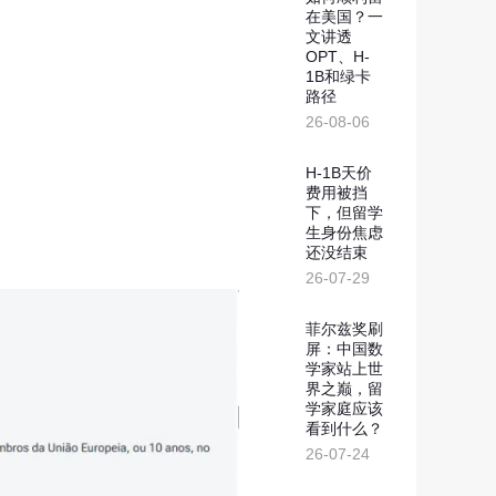
新西兰投资移民
划
在美国？一
文讲透
几内亚比绍
OPT、H-
1B和绿卡
几内亚比绍永居移民
路径
26-08-06
H-1B天价
费用被挡
下，但留学
生身份焦虑
还没结束
26-07-29
菲尔兹奖刷
屏：中国数
学家站上世
界之巅，留
学家庭应该
看到什么？
26-07-24