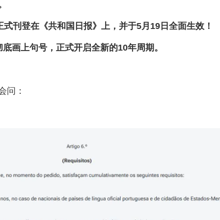
EVUS登记
。
格林纳达入籍计
加急预约
新加坡EP
安提瓜入籍计划
民
正式刊登在《共和国日报》上，并于5月19日全面生效！
马来西亚
中国香港
彻底画上句号，正式开启全新的10年周期。
马来西亚第二家园
会问：