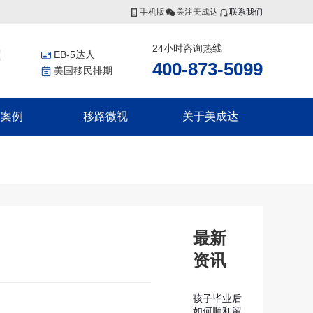
手机版
关注美成达
联系我们
24小时咨询热线
EB-5达人
400-873-5099
美国移民排期
功案例
移路微视
关于美成达
香港投资者入境计划
非洲
更多服务
联系我们
香港高端人才通行证计划
证
几内亚比绍
美国公民海外出生报告
香港优秀人才计划
证
移民税务规划
集团介绍
香港输入内地人才计划
证
香港劳工
证
瓦努阿图
集团风采
最新
瓦努阿图永居移民
资讯
瓦努阿图投资入籍计划
新西兰
划
孩子毕业后
划
如何顺利留